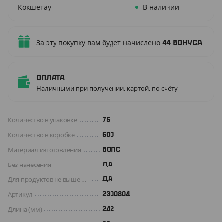
Кокшетау
В наличии
За эту покупку вам будет начислено
44
бонуса
Оплата
Наличными при получении, картой, по счёту
Количество в упаковке
75
Количество в коробке
600
Материал изготовления
БОПС
Без нанесения
ДА
Для продуктов не выше +70 C°
Да
Артикул
2300804
Длина (мм)
242