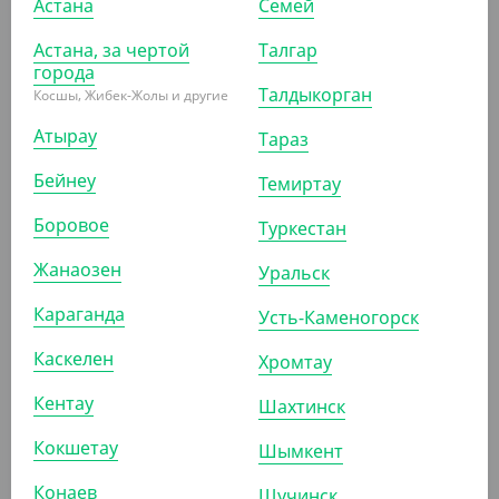
470
₸
Астана
Семей
(4.70
₸
/ШТ)
Астана, за чертой
Талгар
Крышка для соусников 30/50 мл, d 62 мм, ПЭТ, Cyclyc
города
Талдыкорган
Косшы, Жибек-Жолы и другие
УП (100)
КОР (2000)
Атырау
Тараз
Бейнеу
Темиртау
Боровое
Туркестан
ПОКАЗАТЬ ЕЩЁ
Жанаозен
Уральск
ПОХОЖИЕ ТОВАРЫ
Караганда
Усть-Каменогорск
Каскелен
Хромтау
АРТ. 23007022
Кентау
Шахтинск
Кокшетау
Шымкент
Конаев
Щучинск