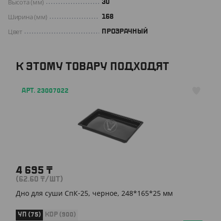
Высота (мм)
30
Ширина (мм)
168
Цвет
ПРОЗРАЧНЫЙ
К ЭТОМУ ТОВАРУ ПОДХОДЯТ
АРТ. 23007022
4 695
₸
(62.60
₸
/ШТ)
Дно для суши СпК-25, черное, 248*165*25 мм
УП (75)
КОР (900)