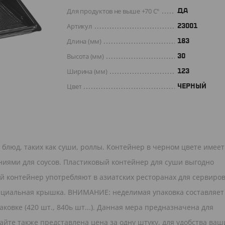
Для продуктов не выше +70 C°
Да
Артикул
23001
Длина (мм)
183
Высота (мм)
30
Ширина (мм)
123
Цвет
ЧЕРНЫЙ
блюд, таких как суши, роллы. Контейнер в черном цвете имеет
иями для соусов. Пластиковый контейнер для суши выгодно
 контейнер употребляют в азиатских ресторанах для сервиров
пециальная крышка. ВНИМАНИЕ: неделимая упаковка составляет
аковке (420 шт., 840ь шт...). Данная мера предназначена для
йте также представлена цена за одну штуку, для удобства ваш