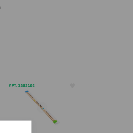
и
АРТ. 1302106