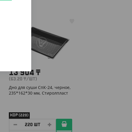
АРТ. 23005
13 904
₸
(63.20
₸
/ШТ)
Дно для суши СпК-24, черное,
235*162*30 мм, Стиролпласт
КОР (220)