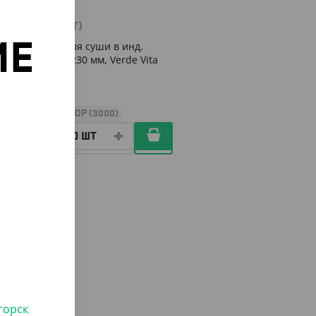
470
₸
(4.70
₸
/ШТ)
Палочки для суши в инд.
ИЕ
упаковке, 230 мм, Verde Vita
о
УП (100)
КОР (3000)
горск