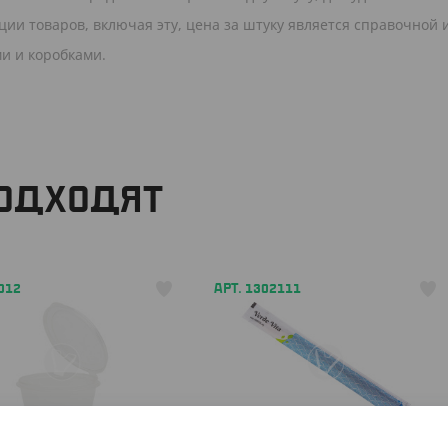
ии товаров, включая эту, цена за штуку является справочной 
и и коробками.
ПОДХОДЯТ
012
АРТ. 1302111