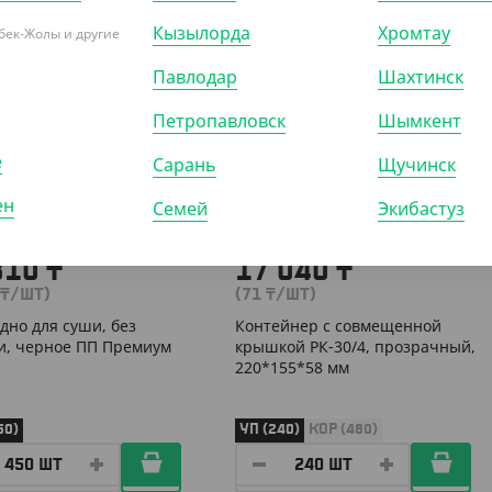
Кызылорда
Хромтау
бек-Жолы и другие
Павлодар
Шахтинск
300304
АРТ. 2302408
Петропавловск
Шымкент
е
Сарань
Щучинск
ен
Семей
Экибастуз
810
₸
17 040
₸
₸
/ШТ)
(71
₸
/ШТ)
 дно для суши, без
Контейнер с совмещенной
, черное ПП Премиум
крышкой РК-30/4, прозрачный,
220*155*58 мм
50)
УП (240)
КОР (480)