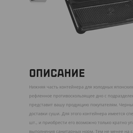
ОПИСАНИЕ
Нижняя часть контейнера для холодных японских 
рефленное противоскользящее дно с подразделен
представит вашу продукцию покупателям. Черный
доставки суши. Для этого контейнера имеется с
шт., и приобрести его возможно только кратно уп
выполнения санитарных норм. Тем не менее на са