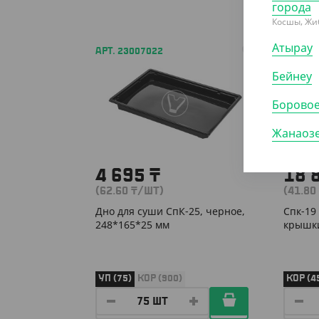
города
Косшы, Жи
Атырау
АРТ. 23007022
АРТ. 2
Бейнеу
Борово
Жанаоз
4 695
₸
18 
(62.60
₸
/ШТ)
(41.80
Дно для суши СпК-25, черное,
Спк-19
248*165*25 мм
крышки
УП (75)
КОР (900)
КОР (4