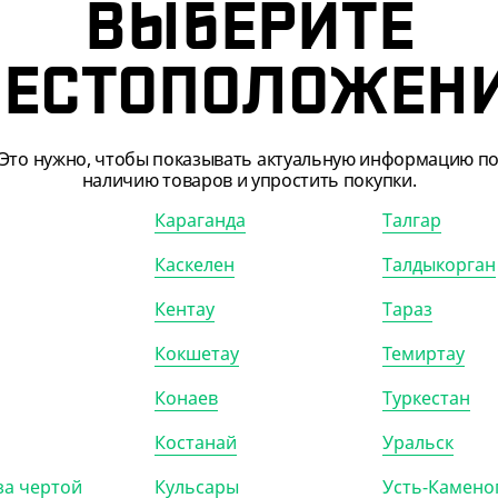
ВЫБЕРИТЕ
56
₸
1 160
₸
1 120
₸
₸
/ШТ)
(11.60
₸
/ШТ)
ца с совмещенной
Палочки для суши в инд.
ЕСТОПОЛОЖЕН
й, прозрачная, 80 мл
упаковке, 230 мм, VerdeVita
Это нужно, чтобы показывать актуальную информацию п
наличию товаров и упростить покупки.
)
КОР (960)
УП (100)
КОР (2000)
Караганда
Талгар
Каскелен
Талдыкорган
Кентау
Тараз
ПОКАЗАТЬ ЕЩЁ
Кокшетау
Темиртау
Конаев
Туркестан
Костанай
Уральск
за чертой
Кульсары
Усть-Камено