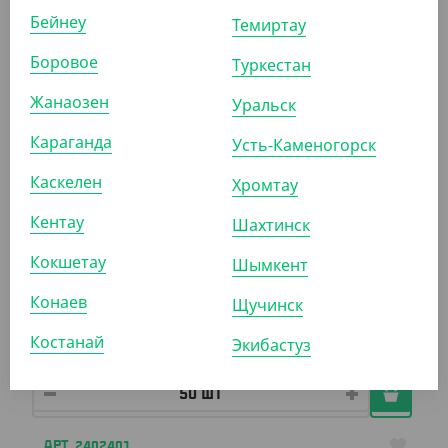
УП (50)
КОР (100)
Бейнеу
Темиртау
Боровое
Туркестан
АРТ. 211211
Жанаозен
Уральск
Караганда
Усть-Каменогорск
Каскелен
Хромтау
Кентау
Шахтинск
3 980
₸
Кокшетау
Шымкент
(79.60
₸
/ШТ)
Конаев
Контейнер (ланч-бокс) СпК-230 без крышки, 700 мл,
Щучинск
черный
Костанай
Экибастуз
УП (50)
КОР (300)
АРТ. 2402401