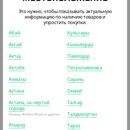
257*202*35 мм (ПП, СтиролПласт)
Это нужно, чтобы показывать актуальную
информацию по наличию товаров и
СООБЩИТЬ О ПОСТУПЛЕНИИ
упростить покупки.
Абай
Кульсары
ПОХОЖИЕ ТОВАРЫ
Аксай
Кызылорда
Актау
Павлодар
АРТ. 21121
Актобе
Петропавловск
Алматы
Сарань
Астана
Семей
3 980
₸
Астана, за чертой
Талгар
(79.60
₸
/ШТ)
города
Талдыкорган
Косшы, Жибек-Жолы и другие
Контейнер (ланч-бокс) СпК-230, 700 мл, черный,
СтиролПласт
Атырау
Тараз