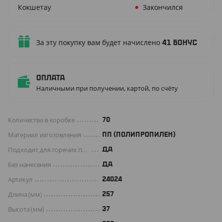
Кокшетау
Закончился
За эту покупку вам будет начислено
41
бонус
Оплата
Наличными при получении, картой, по счёту
Количество в коробке
70
Материал изготовления
ПП (ПОЛИПРОПИЛЕН)
Подходит для горячих продуктов
ДА
Без нанесения
ДА
Артикул
24024
Длина (мм)
257
Высота (мм)
37