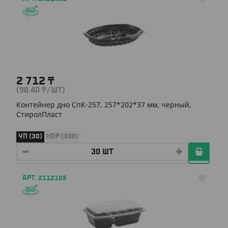
2 712
₸
(90.40
₸
/ШТ)
Контейнер дно СпК-257, 257*202*37 мм, черный,
СтиролПласт
УП (30)
КОР (300)
АРТ. 2112105