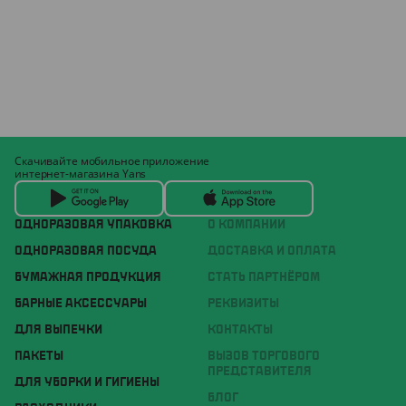
Скачивайте мобильное приложение
интернет-магазина Yans
ОДНОРАЗОВАЯ УПАКОВКА
О КОМПАНИИ
ОДНОРАЗОВАЯ ПОСУДА
ДОСТАВКА И ОПЛАТА
БУМАЖНАЯ ПРОДУКЦИЯ
СТАТЬ ПАРТНЁРОМ
БАРНЫЕ АКСЕССУАРЫ
РЕКВИЗИТЫ
ДЛЯ ВЫПЕЧКИ
КОНТАКТЫ
ПАКЕТЫ
ВЫЗОВ ТОРГОВОГО
ПРЕДСТАВИТЕЛЯ
ДЛЯ УБОРКИ И ГИГИЕНЫ
БЛОГ