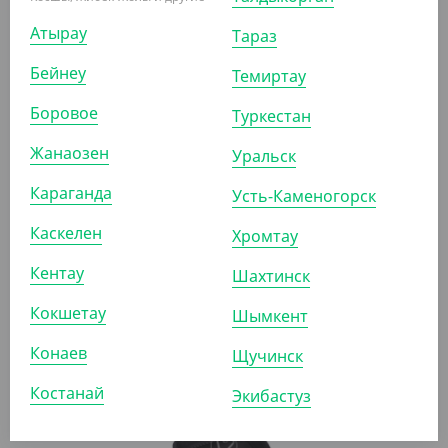
АРТ. 21121
Атырау
Тараз
Бейнеу
Темиртау
Боровое
Туркестан
Жанаозен
Уральск
3 980
₸
Караганда
Усть-Каменогорск
(79.60
₸
/ШТ)
Контейнер (ланч-бокс) СпК-230, 700 мл, черный,
Каскелен
Хромтау
СтиролПласт
Кентау
Шахтинск
УП (50)
КОР (100)
Кокшетау
Шымкент
Конаев
Щучинск
АРТ. 211211
Костанай
Экибастуз