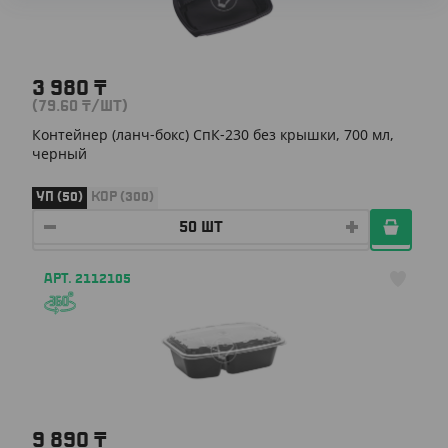
3 980
₸
(79.60
₸
/ШТ)
Контейнер (ланч-бокс) СпК-230 без крышки, 700 мл,
черный
УП (50)
КОР (300)
АРТ. 2112105
9 890
₸