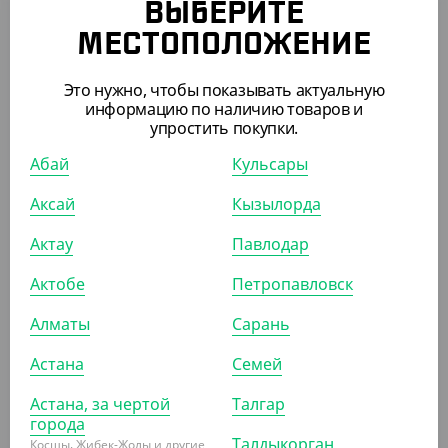
ВЫБЕРИТЕ
МЕСТОПОЛОЖЕНИЕ
АРТ. 13062
Это нужно, чтобы показывать актуальную
информацию по наличию товаров и
упростить покупки.
-18%
Абай
Кульсары
Аксай
Кызылорда
695
₸
850
₸
(13.90
₸
/ШТ)
Актау
Павлодар
Вилка фуршетная, прозрачная, 100 мм, Buffet
Актобе
Петропавловск
УП (50)
КОР (1500)
Алматы
Сарань
Астана
Семей
Астана, за чертой
Талгар
ПОХОЖИЕ ТОВАРЫ
города
Талдыкорган
Косшы, Жибек-Жолы и другие