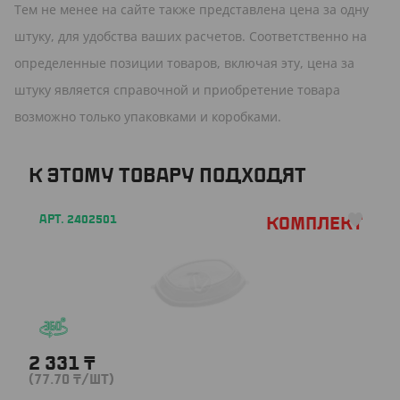
Тем не менее на сайте также представлена цена за одну
штуку, для удобства ваших расчетов. Соответственно на
определенные позиции товаров, включая эту, цена за
штуку является справочной и приобретение товара
возможно только упаковками и коробками.
К ЭТОМУ ТОВАРУ ПОДХОДЯТ
АРТ. 2402501
Комплект
2 331
₸
(77.70
₸
/ШТ)