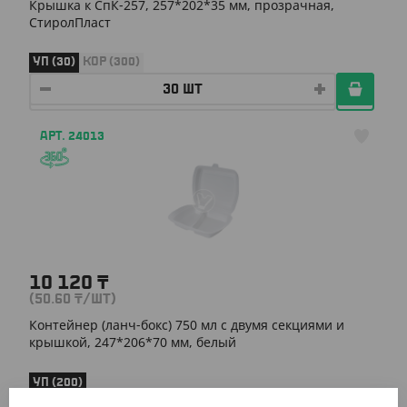
Крышка к СпК-257, 257*202*35 мм, прозрачная,
СтиролПласт
УП (30)
КОР (300)
АРТ. 24013
10 120
₸
(50.60
₸
/ШТ)
Контейнер (ланч-бокс) 750 мл с двумя секциями и
крышкой, 247*206*70 мм, белый
УП (200)