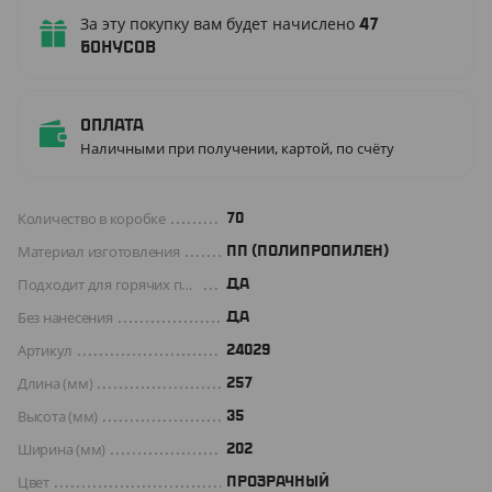
За эту покупку вам будет начислено
47
бонусов
Оплата
Наличными при получении, картой, по счёту
Количество в коробке
70
Материал изготовления
ПП (ПОЛИПРОПИЛЕН)
Подходит для горячих продуктов
ДА
Без нанесения
ДА
Артикул
24029
Длина (мм)
257
Высота (мм)
35
Ширина (мм)
202
Цвет
ПРОЗРАЧНЫЙ