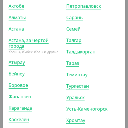
Актобе
Петропавловск
УП (50)
КОР (100)
Алматы
Сарань
Астана
Семей
АРТ. 211211
Астана, за чертой
Талгар
города
Талдыкорган
Косшы, Жибек-Жолы и другие
Атырау
Тараз
Бейнеу
Темиртау
3 980
₸
Боровое
(79.60
₸
/ШТ)
Туркестан
Контейнер (ланч-бокс) СпК-230 без крышки, 700 мл,
Жанаозен
Уральск
черный
Караганда
Усть-Каменогорск
УП (50)
КОР (300)
Каскелен
Хромтау