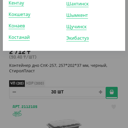
Кентау
Шахтинск
АРТ. 2402401
Кокшетау
Шымкент
Конаев
Щучинск
Костанай
Экибастуз
2 712
₸
(90.40
₸
/ШТ)
Контейнер дно СпК-257, 257*202*37 мм, черный,
СтиролПласт
УП (30)
КОР (300)
АРТ. 2112105