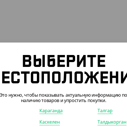
ВЫБЕРИТЕ
1082061
АРТ. 2403407
ЕСТОПОЛОЖЕН
Это нужно, чтобы показывать актуальную информацию п
наличию товаров и упростить покупки.
85
₸
40 200
₸
Караганда
Талгар
₸
/ШТ)
(67
₸
/ШТ)
Каскелен
Талдыкорган
нер РК-19, 400 мл, с
Упаковка для роллов, СпК-158