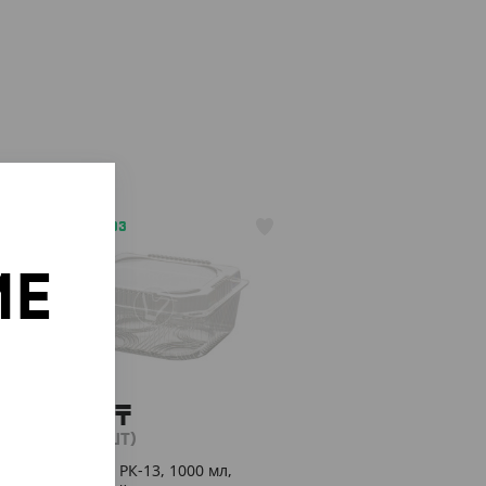
АРТ. 2109803
ИЕ
о
4 080
₸
(42.50
₸
/ШТ)
Контейнер РК-13, 1000 мл,