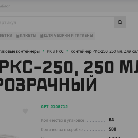
ы
Блог
ФЕТКИ
ПАКЕТЫ
ДЛЯ УБОРКИ И ГИГИЕНЫ
тиковые контейнеры
РК и РКС
Контейнер РКС-250, 250 мл, для с
РКС-250, 250 М
ПРОЗРАЧНЫЙ
АРТ. 2108712
Количество в упаковке
84
Количество в коробке
588