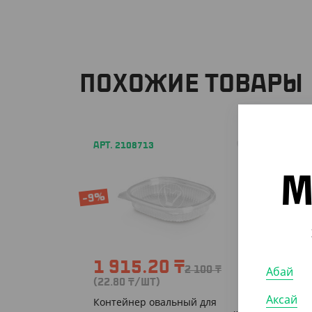
ПОХОЖИЕ ТОВАРЫ
АРТ. 2108713
АРТ. 2
М
-9%
1 915.20
₸
6 2
Абай
2 100
₸
(22.80
₸
/ШТ)
(41.90
Аксай
Контейнер овальный для
Контей