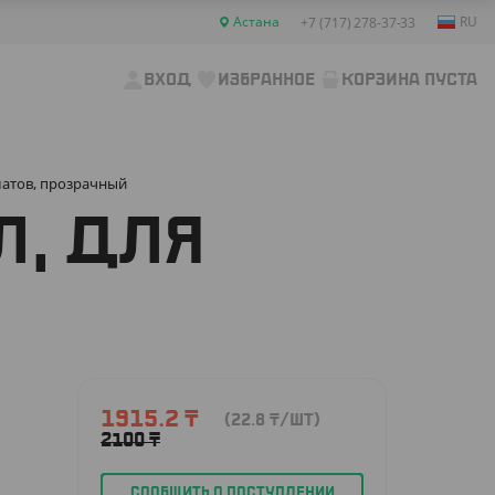
Астана
RU
+7 (717) 278-37-33
ВХОД
ИЗБРАННОЕ
КОРЗИНА ПУСТА
алатов, прозрачный
Л, ДЛЯ
1915.2
₸
(22.8
₸
/ШТ)
2100
₸
СООБЩИТЬ О ПОСТУПЛЕНИИ