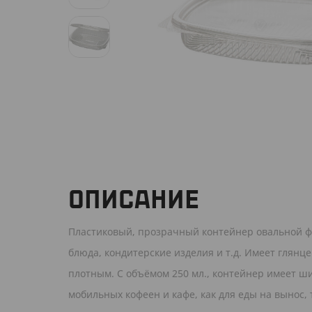
ОПИСАНИЕ
Пластиковый, прозрачный контейнер овальной ф
блюда, кондитерские изделия и т.д. Имеет глянц
плотным. С объёмом 250 мл., контейнер имеет ш
мобильных кофеен и кафе, как для еды на вынос, 