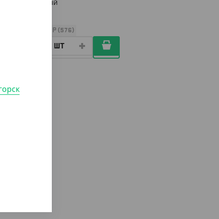
прозрачный
УП (96)
КОР (576)
горск