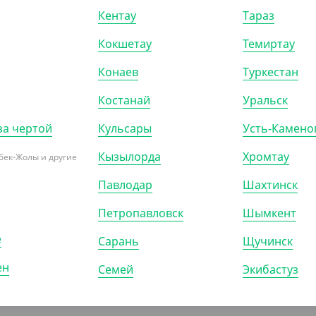
й крышкой, прозрачный
Кентау
Тараз
Кокшетау
Темиртау
0)
КОР (900)
КОР (600)
Конаев
Туркестан
Костанай
Уральск
за чертой
Кульсары
Усть-Камено
ПОКАЗАТЬ ЕЩЁ
Кызылорда
Хромтау
бек-Жолы и другие
Павлодар
Шахтинск
Петропавловск
Шымкент
е
Сарань
Щучинск
ен
Семей
Экибастуз