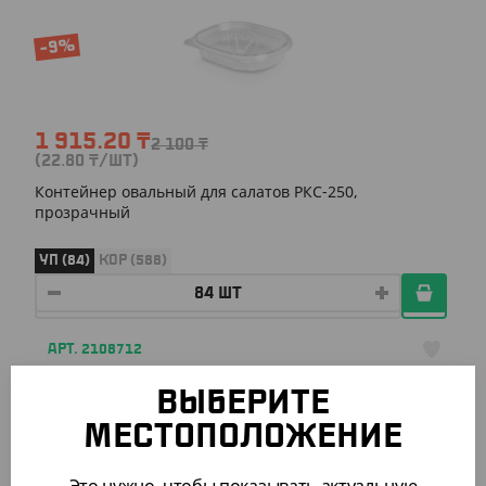
-9%
1 915.20
₸
2 100
₸
(22.80
₸
/ШТ)
Контейнер овальный для салатов РКС-250,
прозрачный
УП (84)
КОР (588)
АРТ. 2108712
ВЫБЕРИТЕ
-9%
МЕСТОПОЛОЖЕНИЕ
Это нужно, чтобы показывать актуальную