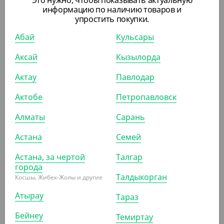
информацию по наличию товаров и
1 915.20
₸
упростить покупки.
2 100
₸
(22.80
₸
/ШТ)
Абай
Кульсары
Контейнер РКС-250, 250 мл, для салатов, прозрачный
Аксай
Кызылорда
УП (84)
Актау
Павлодар
Актобе
Петропавловск
АРТ. 21082061
Алматы
Сарань
Астана
Семей
Астана, за чертой
Талгар
города
Талдыкорган
Косшы, Жибек-Жолы и другие
6 285
₸
(41.90
₸
/ШТ)
Атырау
Тараз
Контейнер РК-19, 400 мл, с высокой крышкой,
Бейнеу
Темиртау
прозрачный