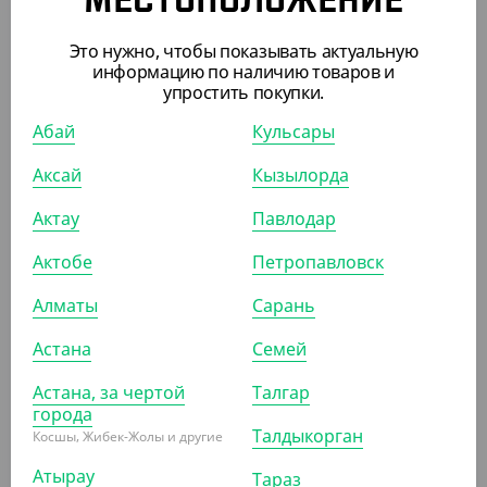
МЕСТОПОЛОЖЕНИЕ
ПОХОЖИЕ ТОВАРЫ
Это нужно, чтобы показывать актуальную
информацию по наличию товаров и
упростить покупки.
АРТ. 2108307
Абай
Кульсары
Аксай
Кызылорда
Актау
Павлодар
Актобе
Петропавловск
7 630.40
₸
(50.20
₸
/ШТ)
Алматы
Сарань
Контейнер РК-21, прозрачный
Астана
Семей
УП (152)
КОР (912)
Астана, за чертой
Талгар
города
Талдыкорган
Косшы, Жибек-Жолы и другие
АРТ. 21082061
Атырау
Тараз