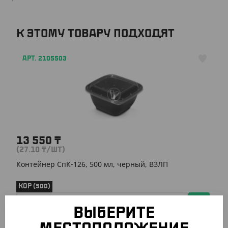
К ЭТОМУ ТОВАРУ ПОДХОДЯТ
АРТ. 2105503
13 550
₸
(27.10
₸
/ШТ)
Контейнер СпК-126, 500 мл, черный, ВЗЛП
КОР (500)
ВЫБЕРИТЕ