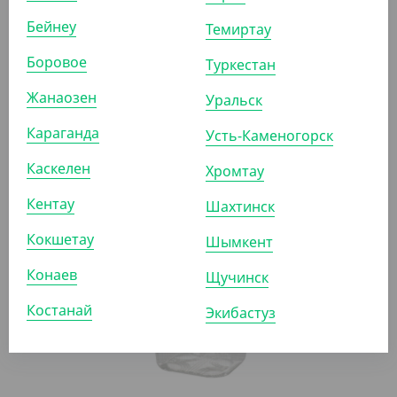
Бейнеу
Темиртау
Боровое
Туркестан
Жанаозен
Уральск
6 285
₸
Караганда
(41.90
₸
/ШТ)
Усть-Каменогорск
Контейнер РК-19, 400 мл, с высокой крышкой,
Каскелен
Хромтау
прозрачный
Кентау
Шахтинск
УП (150)
КОР (900)
Кокшетау
Шымкент
Конаев
Щучинск
АРТ. 2109803
Костанай
Экибастуз