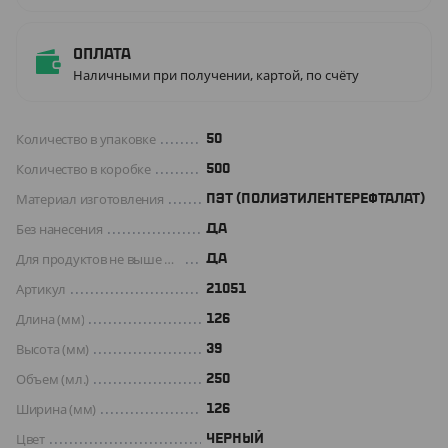
Оплата
Наличными при получении, картой, по счёту
Количество в упаковке
50
Количество в коробке
500
Материал изготовления
ПЭТ (ПОЛИЭТИЛЕНТЕРЕФТАЛАТ)
Без нанесения
ДА
Для продуктов не выше +70 C°
Да
Артикул
21051
Длина (мм)
126
Высота (мм)
39
Объем (мл.)
250
Ширина (мм)
126
Цвет
ЧЕРНЫЙ