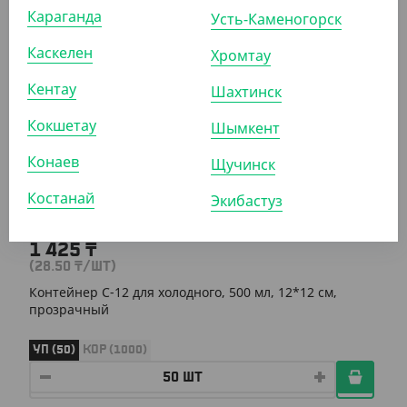
Караганда
Усть-Каменогорск
КОР (400)
Каскелен
Хромтау
Кентау
Шахтинск
АРТ. 2105603
Кокшетау
Шымкент
Конаев
Щучинск
Костанай
Экибастуз
1 425
₸
(28.50
₸
/ШТ)
Контейнер С-12 для холодного, 500 мл, 12*12 см,
прозрачный
УП (50)
КОР (1000)