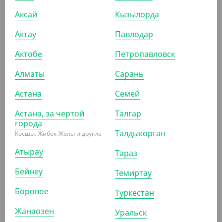
Крышка к контейнеру СпК 126, 12*12 см, прозрачная
Аксай
Кызылорда
УП (50)
КОР (500)
Актау
Павлодар
Актобе
Петропавловск
Алматы
Сарань
ПОХОЖИЕ ТОВАРЫ
Астана
Семей
АРТ. 2104802
Астана, за чертой
Талгар
города
Талдыкорган
Косшы, Жибек-Жолы и другие
Атырау
Тараз
Бейнеу
Темиртау
21 560
₸
Боровое
Туркестан
(53.90
₸
/ШТ)
Контейнер СпК-137 с крышкой, для холодного, 250 мл,
Жанаозен
Уральск
14*14 см