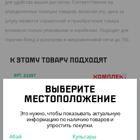
для удобства ваших расчетов. Соответственно на
определенные позиции товаров, включая эту, цена за
штуку является справочной и приобретение товара
возможно только упаковками и коробками. Подходят для
горячих блюд и разогрева в микроволновой печи до 70C.
К ЭТОМУ ТОВАРУ ПОДХОДЯТ
АРТ. 21057
Комплект
ВЫБЕРИТЕ
МЕСТОПОЛОЖЕНИЕ
Это нужно, чтобы показывать актуальную
информацию по наличию товаров и
упростить покупки.
1 170
₸
(23.40
₸
/ШТ)
Абай
Кульсары