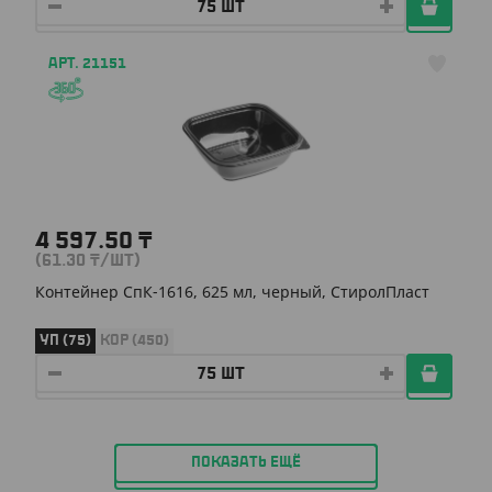
АРТ. 21151
4 597.50
₸
(61.30
₸
/ШТ)
Контейнер СпК-1616, 625 мл, черный, СтиролПласт
УП (75)
КОР (450)
ПОКАЗАТЬ ЕЩЁ