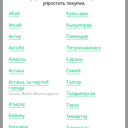
упростить покупки.
Абай
Кульсары
6 573
₸
Аксай
Кызылорда
(93.90
₸
/ШТ)
Контейнер СпК-1919, 750 мл, прозрачный,
Актау
Павлодар
СтиролПласт
Актобе
Петропавловск
УП (70)
КОР (140)
Алматы
Сарань
Астана
Семей
АРТ. 21152
Астана, за чертой
Талгар
города
Талдыкорган
Косшы, Жибек-Жолы и другие
Атырау
Тараз
Бейнеу
Темиртау
5 047.50
₸
Боровое
Туркестан
(67.30
₸
/ШТ)