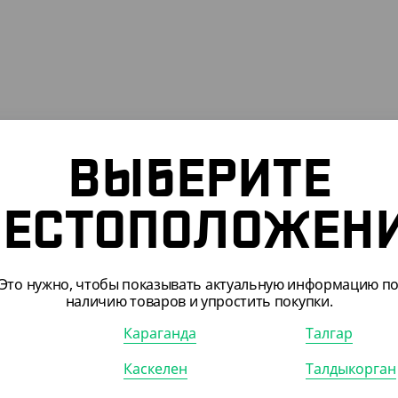
105603
АРТ. 21055022
ВЫБЕРИТЕ
ЕСТОПОЛОЖЕН
Это нужно, чтобы показывать актуальную информацию п
наличию товаров и упростить покупки.
25
₸
1 425
₸
₸
/ШТ)
Караганда
(28.50
₸
/ШТ)
Талгар
нер С-12 для холодного,
Контейнер С12 для холодного,
Каскелен
Талдыкорган
, 12*12 см, прозрачный
500 мл, 12*12 см, черный