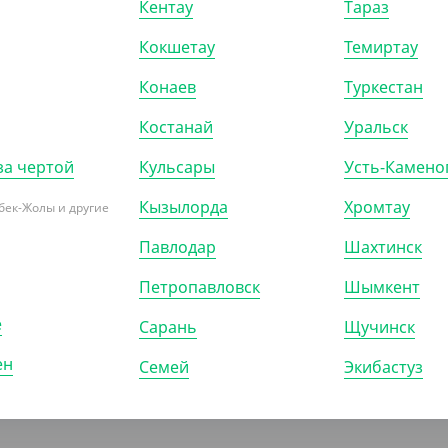
Кентау
Тараз
)
КОР (1000)
УП (50)
КОР (1000)
Кокшетау
Темиртау
Конаев
Туркестан
Костанай
Уральск
ПОКАЗАТЬ ЕЩЁ
за чертой
Кульсары
Усть-Камено
Кызылорда
Хромтау
бек-Жолы и другие
Павлодар
Шахтинск
Петропавловск
Шымкент
е
Сарань
Щучинск
ен
Семей
Экибастуз