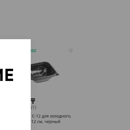
АРТ. 21051022
ИЕ
о
1 065
₸
(21.30
₸
/ШТ)
Контейнер С-12 для холодного,
250 мл, 12*12 см, черный