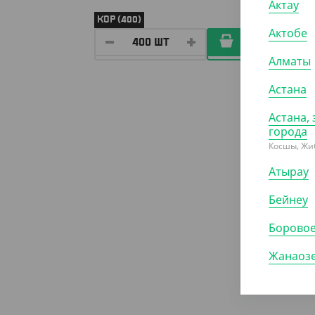
Актау
КОР (400)
УП (50
Актобе
Алматы
Астана
Астана, 
города
Косшы, Жи
Атырау
Бейнеу
Борово
Жанаоз