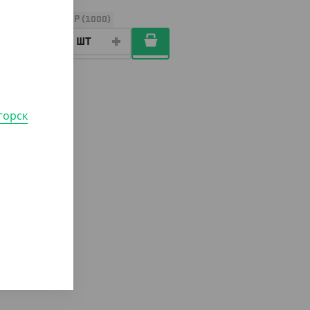
УП (50)
КОР (1000)
горск