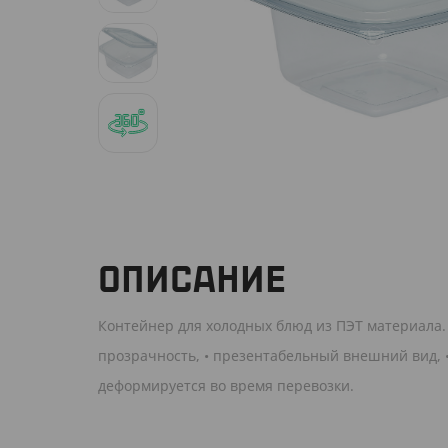
ОПИСАНИЕ
Контейнер для холодных блюд из ПЭТ материала.
прозрачность, • презентабельный внешний вид, •
деформируется во время перевозки.