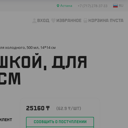
Астана
RU
+7 (717) 278-37-33
ВХОД
ИЗБРАННОЕ
КОРЗИНА ПУСТА
ля холодного, 500 мл, 14*14 см
ШКОЙ, ДЛЯ
 СМ
25160
₸
(62.9
₸
/ШТ)
ИЛЕНТ
СООБЩИТЬ О ПОСТУПЛЕНИИ