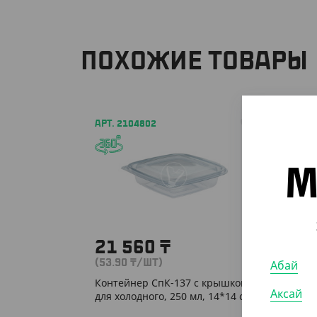
ПОХОЖИЕ ТОВАРЫ
АРТ. 2104802
АРТ. 2
М
21 560
₸
1 4
(53.90
₸
/ШТ)
Абай
(28.50
Контейнер СпК-137 с крышкой,
Контей
Аксай
для холодного, 250 мл, 14*14 см
500 мл