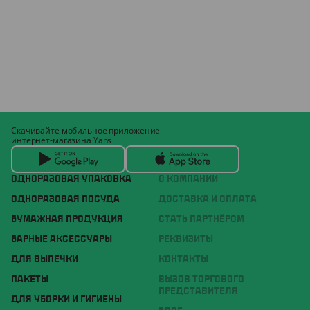
Скачивайте мобильное приложение
интернет-магазина Yans
ОДНОРАЗОВАЯ УПАКОВКА
О КОМПАНИИ
ОДНОРАЗОВАЯ ПОСУДА
ДОСТАВКА И ОПЛАТА
БУМАЖНАЯ ПРОДУКЦИЯ
СТАТЬ ПАРТНЁРОМ
БАРНЫЕ АКСЕССУАРЫ
РЕКВИЗИТЫ
ДЛЯ ВЫПЕЧКИ
КОНТАКТЫ
ПАКЕТЫ
ВЫЗОВ ТОРГОВОГО
ПРЕДСТАВИТЕЛЯ
ДЛЯ УБОРКИ И ГИГИЕНЫ