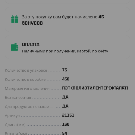
За эту покупку вам будет начислено
46
бонусов
Оплата
Наличными при получении, картой, по счёту
Количество в упаковке
75
Количество в коробке
450
Материал изготовления
ПЭТ (ПОЛИЭТИЛЕНТЕРЕФТАЛАТ)
Без нанесения
ДА
Для продуктов не выше +70 C°
Да
Артикул
21151
Длина (мм)
160
Высота (мм)
54