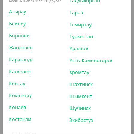
Талдыкорган
Косшы, Жибек-Жолы и другие
Атырау
Тараз
Бейнеу
Темиртау
Боровое
5 047.50
₸
Туркестан
(67.30
₸
/ШТ)
Жанаозен
Уральск
Контейнер СпК-1616, 750 мл, черный, СтиролПласт
Караганда
Усть-Каменогорск
УП (75)
КОР (450)
Каскелен
Хромтау
Кентау
Шахтинск
АРТ. 2105006
Кокшетау
Шымкент
Конаев
Щучинск
Костанай
Экибастуз