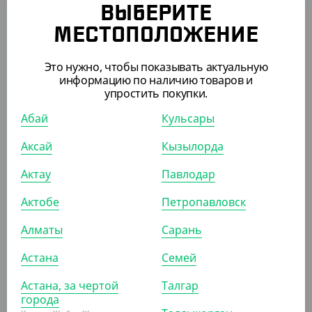
ПОХОЖИЕ ТОВАРЫ
ВЫБЕРИТЕ
МЕСТОПОЛОЖЕНИЕ
АРТ. 21126
Это нужно, чтобы показывать актуальную
информацию по наличию товаров и
упростить покупки.
Абай
Кульсары
Аксай
Кызылорда
6 573
₸
(93.90
₸
/ШТ)
Актау
Павлодар
Контейнер СпК-1919, 750 мл, прозрачный,
СтиролПласт
Актобе
Петропавловск
УП (70)
КОР (140)
Алматы
Сарань
Астана
Семей
Астана, за чертой
АРТ. 21152
Талгар
города