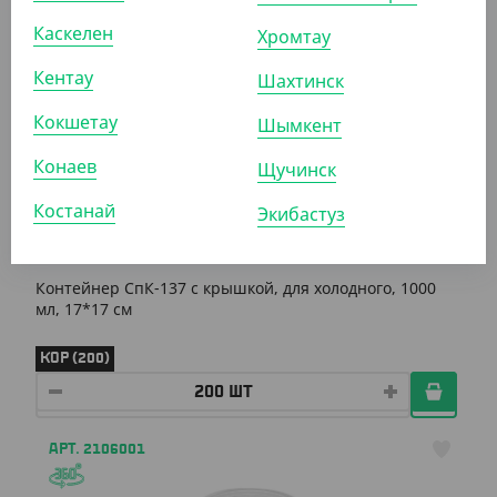
Каскелен
Хромтау
АРТ. 2105006
Кентау
Шахтинск
Кокшетау
Шымкент
Конаев
Щучинск
Костанай
Экибастуз
22 520
₸
(112.60
₸
/ШТ)
Контейнер СпК-137 с крышкой, для холодного, 1000
мл, 17*17 см
КОР (200)
АРТ. 2106001