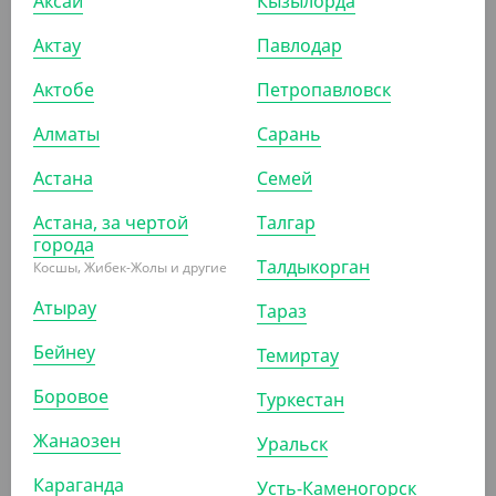
Аксай
Кызылорда
Контейнер СпК-1919, 750 мл, прозрачный,
Актау
Павлодар
СтиролПласт
Актобе
Петропавловск
УП (70)
КОР (140)
Алматы
Сарань
Астана
Семей
АРТ. 21152
Астана, за чертой
Талгар
города
Талдыкорган
Косшы, Жибек-Жолы и другие
Атырау
Тараз
Бейнеу
Темиртау
5 047.50
₸
(67.30
₸
/ШТ)
Боровое
Туркестан
Контейнер СпК-1616, 750 мл, черный, СтиролПласт
Жанаозен
Уральск
УП (75)
КОР (450)
Караганда
Усть-Каменогорск