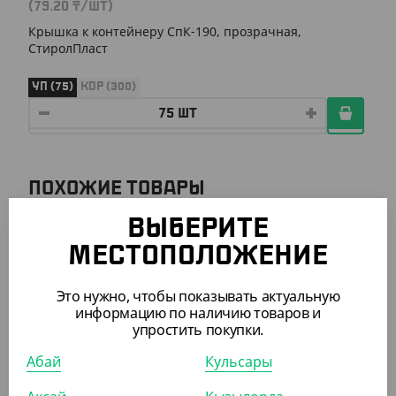
(79.20
₸
/ШТ)
Крышка к контейнеру СпК-190, прозрачная,
СтиролПласт
УП (75)
КОР (300)
ПОХОЖИЕ ТОВАРЫ
ВЫБЕРИТЕ
АРТ. 21126
МЕСТОПОЛОЖЕНИЕ
Это нужно, чтобы показывать актуальную
информацию по наличию товаров и
упростить покупки.
Абай
Кульсары
6 573
₸
(93.90
₸
/ШТ)