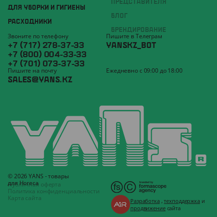
ПРЕДСТАВИТЕЛЯ
ДЛЯ УБОРКИ И ГИГИЕНЫ
БЛОГ
РАСХОДНИКИ
БРЕНДИРОВАНИЕ
Звоните по телефону
Пишите в Телеграм
+7 (717) 278-37-33
YANSKZ_BOT
+7 (800) 004-33-33
+7 (701) 073-37-33
Пишите на почту
Ежедневно с 09:00 до 18:00
SALES@YANS.KZ
© 2026 YANS - товары
для Horeca
Публичная оферта
Политика конфиденциальности
Карта сайта
Разработка
,
техподдержка
и
продвижение
сайта