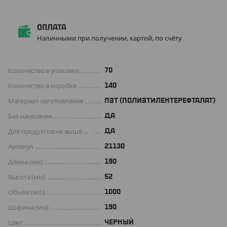
Оплата
Наличными при получении, картой, по счёту
Количество в упаковке
70
Количество в коробке
140
Материал изготовления
ПЭТ (ПОЛИЭТИЛЕНТЕРЕФТАЛАТ)
Без нанесения
ДА
Для продуктов не выше +70 C°
Да
Артикул
21130
Длина (мм)
190
Высота (мм)
52
Объем (мл.)
1000
Ширина (мм)
190
Цвет
ЧЕРНЫЙ