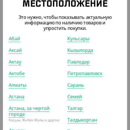
МЕСТОПОЛОЖЕНИЕ
Это нужно, чтобы показывать актуальную
информацию по наличию товаров и
упростить покупки.
21 560
₸
Абай
Кульсары
(53.90
₸
/ШТ)
Контейнер СпК-137 с крышкой, для холодного, 250 мл,
Аксай
Кызылорда
14*14 см
Актау
Павлодар
КОР (400)
Актобе
Петропавловск
Алматы
Сарань
АРТ. 2105603
Астана
Семей
Астана, за чертой
Талгар
города
Талдыкорган
Косшы, Жибек-Жолы и другие