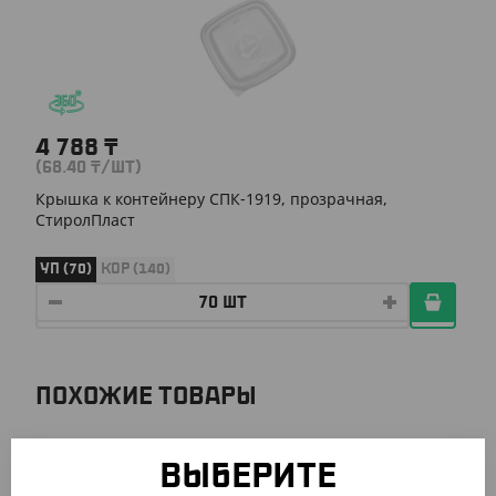
4 788
₸
(68.40
₸
/ШТ)
Крышка к контейнеру СПК-1919, прозрачная,
СтиролПласт
УП (70)
КОР (140)
ПОХОЖИЕ ТОВАРЫ
АРТ. 2104802
ВЫБЕРИТЕ