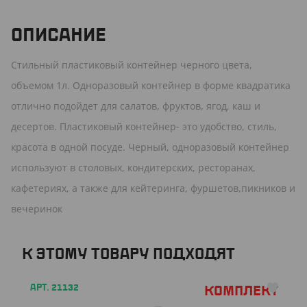
ОПИСАНИЕ
Стильный пластиковый контейнер черного цвета,
объемом 1л. Одноразовый контейнер в форме квадратика
отлично подойдет для салатов, фруктов, ягод, каш и
десертов. Пластиковый контейнер- это удобство, стиль,
красота в одной посуде. Черный, одноразовый контейнер
используют в столовых, кондитерских, ресторанах,
кафетериях, а также для кейтеринга, фуршетов,пикников и
вечеринок
К ЭТОМУ ТОВАРУ ПОДХОДЯТ
АРТ. 21132
Комплект