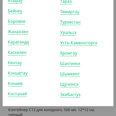
Атырау
Тараз
1 425
₸
Бейнеу
Темиртау
(28.50
₸
/ШТ)
Контейнер С-12 для холодного, 500 мл, 12*12 см,
Боровое
Туркестан
прозрачный
Жанаозен
Уральск
УП (50)
КОР (1000)
Караганда
Усть-Каменогорск
Каскелен
Хромтау
АРТ. 21055022
Кентау
Шахтинск
Кокшетау
Шымкент
Конаев
Щучинск
Костанай
Экибастуз
1 425
₸
(28.50
₸
/ШТ)
Контейнер С12 для холодного, 500 мл, 12*12 см,
черный