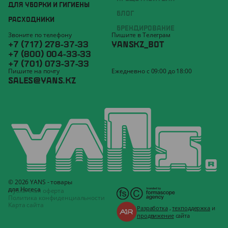
ДЛЯ УБОРКИ И ГИГИЕНЫ
БЛОГ
РАСХОДНИКИ
БРЕНДИРОВАНИЕ
Звоните по телефону
Пишите в Телеграм
+7 (717) 278-37-33
YANSKZ_BOT
+7 (800) 004-33-33
+7 (701) 073-37-33
Пишите на почту
Ежедневно с 09:00 до 18:00
SALES@YANS.KZ
© 2026 YANS - товары
для Horeca
Публичная оферта
Политика конфиденциальности
Карта сайта
Разработка
,
техподдержка
и
продвижение
сайта