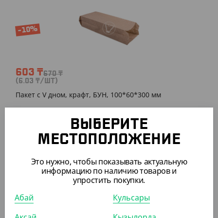
-10%
603
₸
670
₸
(6.03
₸
/ШТ)
Пакет с V дном, крафт, БУН, 100*60*300 мм
УП (100)
КОР (1300)
ВЫБЕРИТЕ
МЕСТОПОЛОЖЕНИЕ
Это нужно, чтобы показывать актуальную
информацию по наличию товаров и
ПОХОЖИЕ ТОВАРЫ
упростить покупки.
Абай
Кульсары
АРТ. 2301206
Аксай
Кызылорда