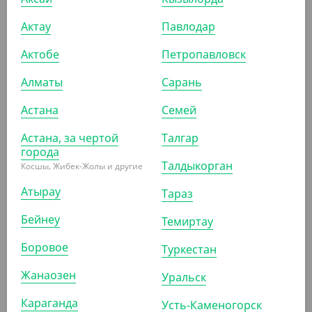
-6%
Актау
Павлодар
Актобе
Петропавловск
1 056
₸
Алматы
Сарань
1 120
₸
(13.20
₸
/ШТ)
Астана
Семей
Соусница с совмещенной крышкой, прозрачная, 80 мл
Астана, за чертой
Талгар
УП (80)
КОР (960)
города
Талдыкорган
Косшы, Жибек-Жолы и другие
Атырау
Тараз
АРТ. 2301221
Бейнеу
Темиртау
Боровое
Туркестан
Жанаозен
Уральск
Караганда
Усть-Каменогорск