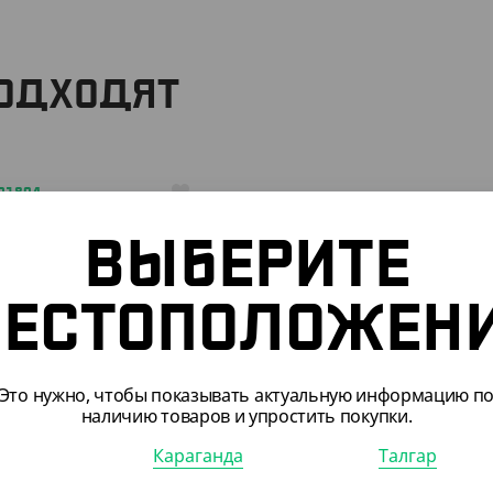
ПОДХОДЯТ
701804
ВЫБЕРИТЕ
ЕСТОПОЛОЖЕН
3
₸
670
₸
Это нужно, чтобы показывать актуальную информацию п
/ШТ)
наличию товаров и упростить покупки.
 V дном, крафт, БУН,
Караганда
Талгар
*300 мм