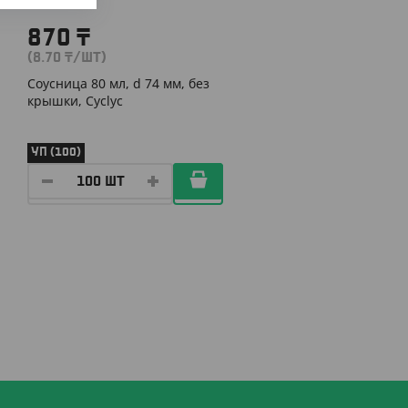
870
₸
(8.70
₸
/ШТ)
Соусница 80 мл, d 74 мм, без
крышки, Cyclyc
УП (100)