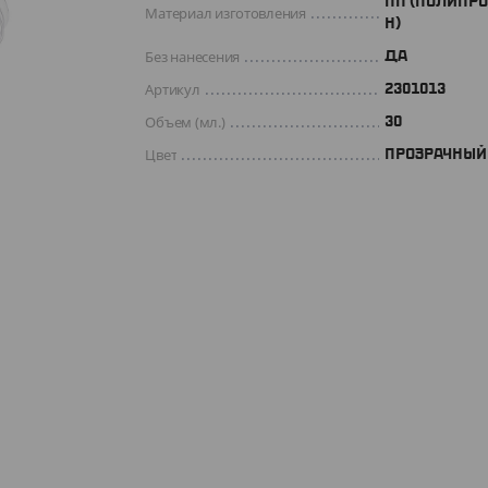
ПП (ПОЛИПР
Материал изготовления
Н)
Без нанесения
ДА
Артикул
2301013
Объем (мл.)
30
Цвет
ПРОЗРАЧНЫЙ