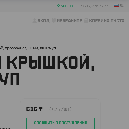
Астана
RU
+7 (717) 278-37-33
ВХОД
ИЗБРАННОЕ
КОРЗИНА ПУСТА
, прозрачная, 30 мл, 80 шт/уп
Й КРЫШКОЙ,
/УП
616
₸
(7.7
₸
/ШТ)
СООБЩИТЬ О ПОСТУПЛЕНИИ