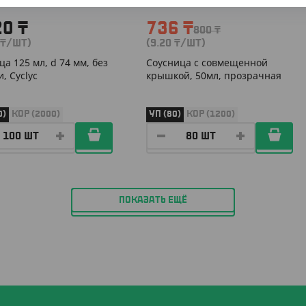
20
₸
736
₸
800
₸
₸
/ШТ)
(9.20
₸
/ШТ)
ца 125 мл, d 74 мм, без
Соусница с совмещенной
, Cyclyc
крышкой, 50мл, прозрачная
0)
КОР (2000)
УП (80)
КОР (1200)
ПОКАЗАТЬ ЕЩЁ