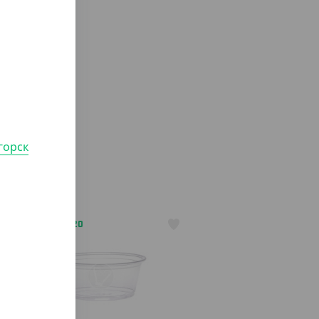
горск
АРТ. 2301220