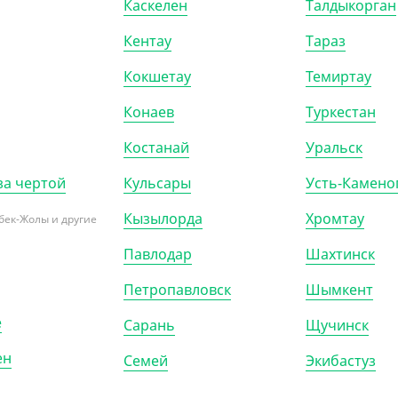
Каскелен
Талдыкорган
0)
КОР (1300)
Кентау
Тараз
Кокшетау
Темиртау
Конаев
Туркестан
Костанай
Уральск
за чертой
Кульсары
Усть-Камено
Кызылорда
Хромтау
бек-Жолы и другие
Павлодар
Шахтинск
301221
АРТ. 23011061
Петропавловск
Шымкент
е
Сарань
Щучинск
-8%
ен
Семей
Экибастуз