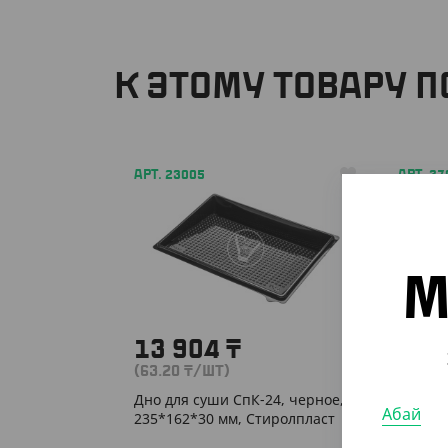
К ЭТОМУ ТОВАРУ 
АРТ. 23005
АРТ. 3
-10%
М
13 904
₸
60
(63.20
₸
/ШТ)
(6.03
₸
Дно для суши СпК-24, черное,
Пакет с
Абай
235*162*30 мм, Стиролпласт
100*60