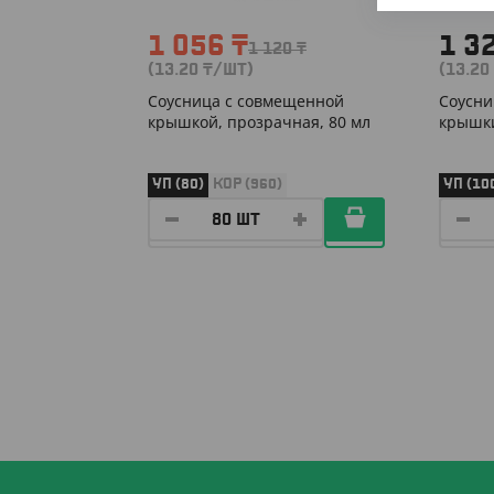
1 056
₸
1 3
1 120
₸
(13.20
₸
/ШТ)
(13.20
Соусница с совмещенной
Соусни
крышкой, прозрачная, 80 мл
крышки
УП (80)
КОР (960)
УП (10