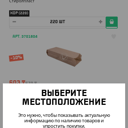
Стиролпласт
КОР (220)
АРТ. 3701804
-10%
603
₸
670
₸
(6.03
₸
/ШТ)
ВЫБЕРИТЕ
Пакет с V дном, крафт, БУН, 100*60*300 мм
МЕСТОПОЛОЖЕНИЕ
УП (100)
КОР (1300)
Это нужно, чтобы показывать актуальную
информацию по наличию товаров и
упростить покупки.