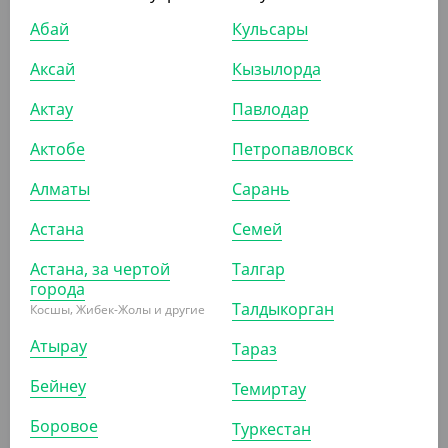
Абай
Кульсары
ПОХОЖИЕ ТОВАРЫ
Аксай
Кызылорда
АРТ. 2301221
Актау
Павлодар
Актобе
Петропавловск
Алматы
Сарань
Астана
Семей
1 320
₸
Астана, за чертой
Талгар
(13.20
₸
/ШТ)
города
Соусница 125 мл, d 74 мм, без крышки, Cyclyc
Талдыкорган
Косшы, Жибек-Жолы и другие
Атырау
Тараз
УП (100)
КОР (2000)
Бейнеу
Темиртау
Боровое
Туркестан
АРТ. 23011061