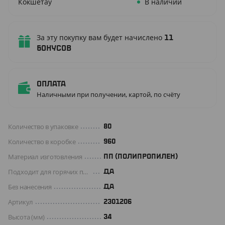
Кокшетау
В наличии
За эту покупку вам будет начислено
11
бонусов
Оплата
Наличными при получении, картой, по счёту
Количество в упаковке
80
Количество в коробке
960
Материал изготовления
ПП (ПОЛИПРОПИЛЕН)
Подходит для горячих продуктов
ДА
Без нанесения
ДА
Артикул
2301206
Высота (мм)
34