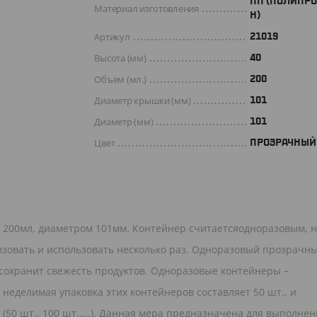
ПП (ПОЛИПР
Материал изготовления
Н)
Артикул
21019
Высота (мм)
40
Объем (мл.)
200
Диаметр крышки (мм)
101
Диаметр (мм)
101
Цвет
ПРОЗРАЧНЫЙ
 200мл, диаметром 101мм. Контейнер считаетсяодноразовым, 
изовать и использовать несколько раз. Одноразовый прозрачн
сохранит свежесть продуктов. Одноразовые контейнеры –
неделимая упаковка этих контейнеров составляет 50 шт., и
(50 шт., 100 шт.....). Данная мера предназначена для выполне