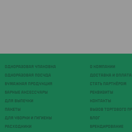
ОДНОРАЗОВАЯ УПАКОВКА
О КОМПАНИИ
ОДНОРАЗОВАЯ ПОСУДА
ДОСТАВКА И ОПЛАТА
БУМАЖНАЯ ПРОДУКЦИЯ
СТАТЬ ПАРТНЁРОМ
БАРНЫЕ АКСЕССУАРЫ
РЕКВИЗИТЫ
ДЛЯ ВЫПЕЧКИ
КОНТАКТЫ
ПАКЕТЫ
ВЫЗОВ ТОРГОВОГО П
ДЛЯ УБОРКИ И ГИГИЕНЫ
БЛОГ
РАСХОДНИКИ
БРЕНДИРОВАНИЕ