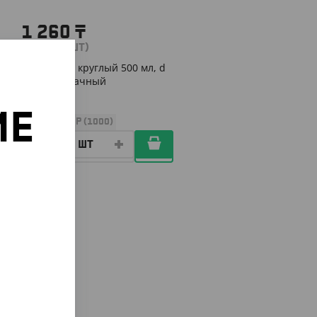
1 260
₸
(25.20
₸
/ШТ)
Контейнер круглый 500 мл, d
101, прозрачный
ИЕ
УП (50)
КОР (1000)
о