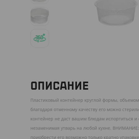
ОПИСАНИЕ
Пластиковый контейнер круглой формы, объемом
благодаря отменному качеству его можно стерил
контейнер не даст вашим блюдам испортиться и 
незаменимая утварь на любой кухне. ВНИМАНИЕ: 
приобрести его возможно только кратно упаковке 