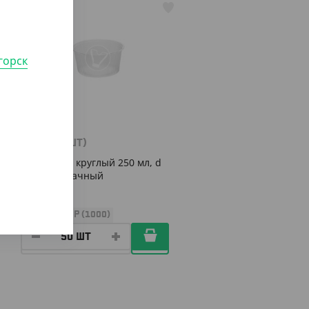
АРТ. 21020
горск
985
₸
(19.70
₸
/ШТ)
Контейнер круглый 250 мл, d
101, прозрачный
УП (50)
КОР (1000)