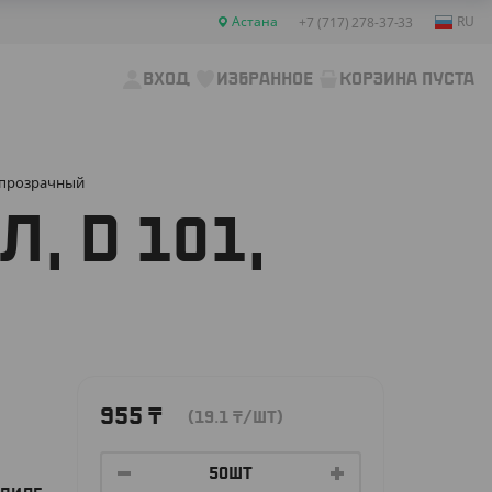
Астана
RU
+7 (717) 278-37-33
ВХОД
ИЗБРАННОЕ
КОРЗИНА ПУСТА
, прозрачный
, D 101,
955
₸
(19.1
₸
/ШТ)