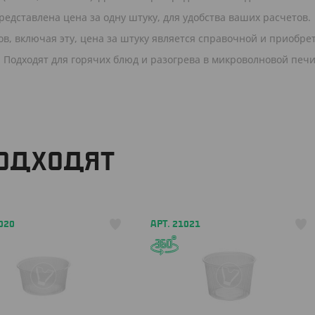
редставлена цена за одну штуку, для удобства ваших расчетов.
в, включая эту, цена за штуку является справочной и приобре
 Подходят для горячих блюд и разогрева в микроволновой печи
ПОДХОДЯТ
020
АРТ. 21021