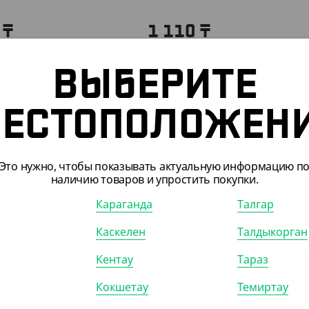
5
₸
1 110
₸
₸
/ШТ)
(22.20
₸
/ШТ)
нер круглый 250 мл, d
Контейнер круглый 350 мл, d
ВЫБЕРИТЕ
розрачный
101, прозрачный
ЕСТОПОЛОЖЕН
)
КОР (1000)
УП (50)
КОР (1000)
Это нужно, чтобы показывать актуальную информацию п
наличию товаров и упростить покупки.
Караганда
Талгар
Каскелен
Талдыкорган
Кентау
Тараз
Кокшетау
Темиртау