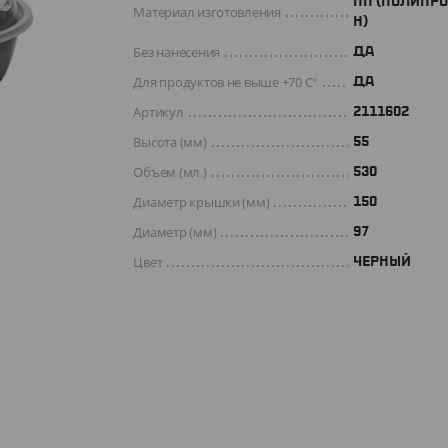
ПП (ПОЛИПР
Материал изготовления
Н)
Без нанесения
ДА
Для продуктов не выше +70 C°
Да
Артикул
2111602
Высота (мм)
55
Объем (мл.)
530
Диаметр крышки (мм)
150
Диаметр (мм)
97
Цвет
ЧЕРНЫЙ