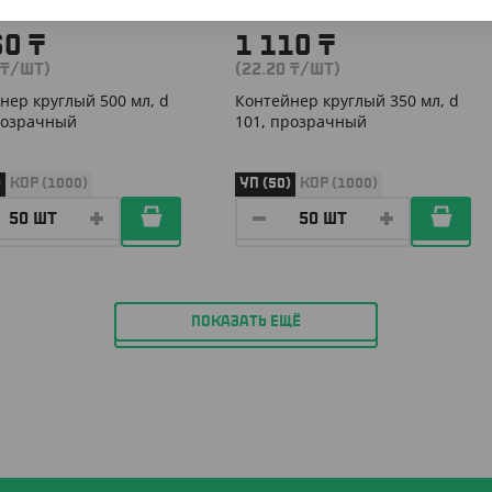
60
₸
1 110
₸
₸
/ШТ)
(22.20
₸
/ШТ)
нер круглый 500 мл, d
Контейнер круглый 350 мл, d
розрачный
101, прозрачный
)
КОР (1000)
УП (50)
КОР (1000)
ПОКАЗАТЬ ЕЩЁ