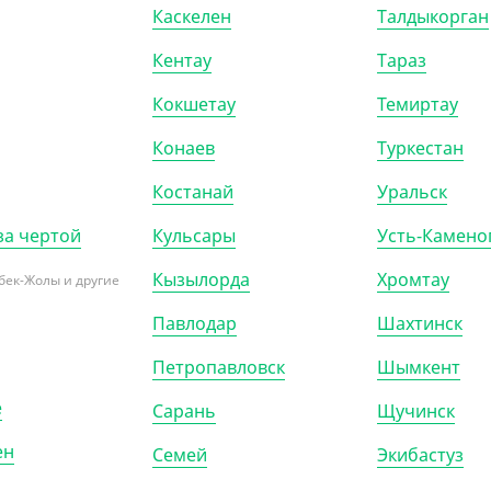
Каскелен
Талдыкорган
98)
Кентау
Тараз
Кокшетау
Темиртау
Конаев
Туркестан
Костанай
Уральск
за чертой
Кульсары
Усть-Камено
Кызылорда
Хромтау
бек-Жолы и другие
Павлодар
Шахтинск
022
АРТ. 21021
Петропавловск
Шымкент
е
Сарань
Щучинск
ен
Семей
Экибастуз