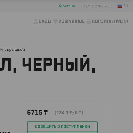
Астана
RU
+7 (717) 278-37-33
ВХОД
ИЗБРАННОЕ
КОРЗИНА ПУСТА
ый, с крышкой
Л, ЧЕРНЫЙ,
6715
₸
(134.3
₸
/ШТ)
СООБЩИТЬ О ПОСТУПЛЕНИИ