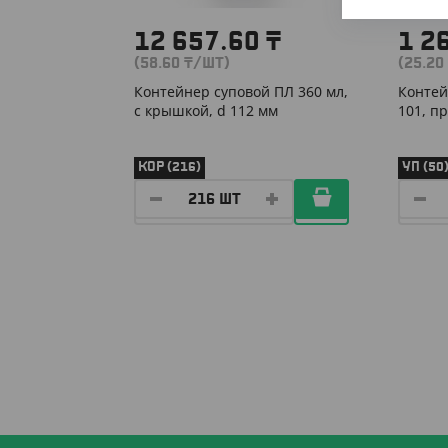
12 657.60
₸
1 2
(58.60
₸
/ШТ)
(25.20
Контейнер суповой ПЛ 360 мл,
Контей
с крышкой, d 112 мм
101, п
КОР (216)
УП (50