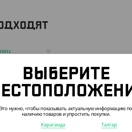
ПОДХОДЯТ
603011
ВЫБЕРИТЕ
ЕСТОПОЛОЖЕН
870
₸
Это нужно, чтобы показывать актуальную информацию п
ШТ)
наличию товаров и упростить покупки.
с крышкой 500 мл
Караганда
Талгар