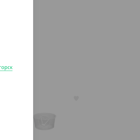
горск
АРТ. 21020