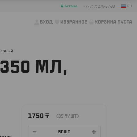
Астана
RU
+7 (717) 278-37-33
ВХОД
ИЗБРАННОЕ
КОРЗИНА ПУСТА
 черный
350 МЛ,
1750
₸
(35
₸
/ШТ)