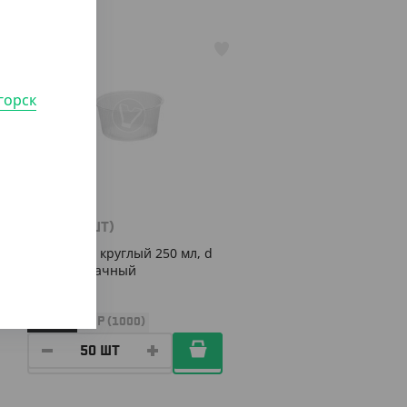
АРТ. 21020
горск
985
₸
(19.70
₸
/ШТ)
Контейнер круглый 250 мл, d
101, прозрачный
УП (50)
КОР (1000)