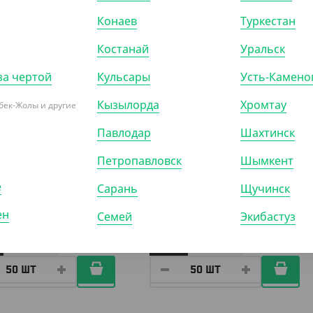
Конаев
Туркестан
022
АРТ. 21021
Костанай
Уральск
за чертой
Кульсары
Усть-Камено
Кызылорда
Хромтау
бек-Жолы и другие
Павлодар
Шахтинск
60
₸
1 110
₸
Петропавловск
Шымкент
₸
/ШТ)
(22.20
₸
/ШТ)
е
Сарань
Щучинск
нер круглый 500 мл, d
Контейнер круглый 350 мл, d
розрачный
101, прозрачный
ен
Семей
Экибастуз
)
КОР (1000)
УП (50)
КОР (1000)