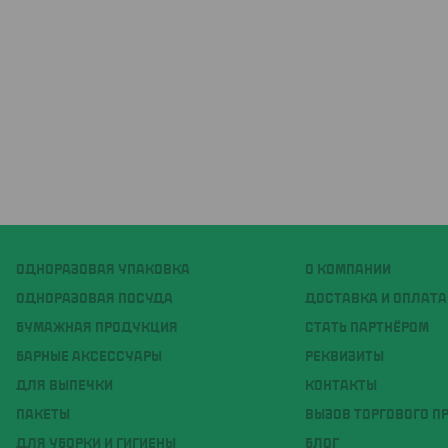
ОДНОРАЗОВАЯ УПАКОВКА
О КОМПАНИИ
ОДНОРАЗОВАЯ ПОСУДА
ДОСТАВКА И ОПЛАТА
БУМАЖНАЯ ПРОДУКЦИЯ
СТАТЬ ПАРТНЁРОМ
БАРНЫЕ АКСЕССУАРЫ
РЕКВИЗИТЫ
ДЛЯ ВЫПЕЧКИ
КОНТАКТЫ
ПАКЕТЫ
ВЫЗОВ ТОРГОВОГО П
ДЛЯ УБОРКИ И ГИГИЕНЫ
БЛОГ