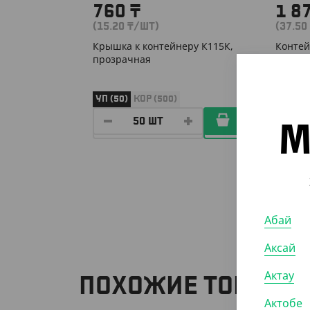
760
₸
1 8
(15.20
₸
/ШТ)
(37.50
Крышка к контейнеру К115К,
Контей
прозрачная
мл, че
УП (50)
КОР (500)
УП (50
М
Абай
Аксай
Актау
ПОХОЖИЕ ТОВАРЫ
Актобе