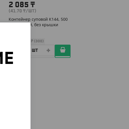
2 085
₸
(41.70
₸
/ШТ)
Контейнер суповой К144, 500
мл, черный, без крышки
УП (50)
КОР (300)
ИЕ
о