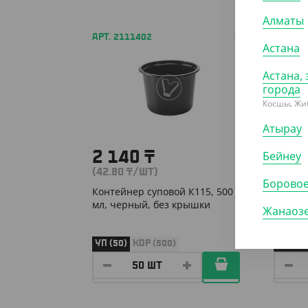
Алматы
АРТ. 2111402
АРТ. 21
Астана
Астана, 
города
Косшы, Жи
Атырау
Бейнеу
2 140
₸
1 2
(42.80
₸
/ШТ)
(25.20
Борово
Контейнер суповой К115, 500
Контей
мл, черный, без крышки
101, п
Жанаоз
УП (50)
КОР (500)
УП (50