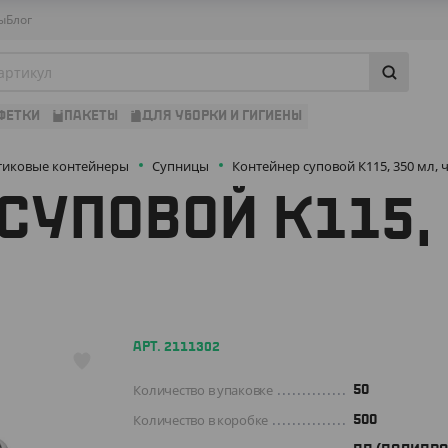
ы
Блог
ФЕТКИ
ПАКЕТЫ
ДЛЯ УБОРКИ И ГИГИЕНЫ
тиковые контейнеры
Супницы
Контейнер суповой К115, 350 мл,
СУПОВОЙ К115, 
АРТ. 2111302
Количество в упаковке
50
Количество в коробке
500