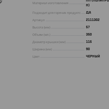
ПП (ПОЛИПР
Материал изготовления
Н)
Подходит для горячих продуктов
ДА
Артикул
2111302
Высота (мм)
57
Объем (мл.)
350
Диаметр крышки (мм)
115
Ширина (мм)
90
Цвет
ЧЕРНЫЙ