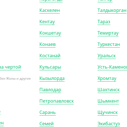
Каскелен
Талдыкорган
Кентау
Тараз
Кокшетау
Темиртау
Конаев
Туркестан
Костанай
Уральск
за чертой
Кульсары
Усть-Камено
Кызылорда
Хромтау
бек-Жолы и другие
Павлодар
Шахтинск
Петропавловск
Шымкент
017
АРТ. 21003
е
Сарань
Щучинск
ен
Семей
Экибастуз