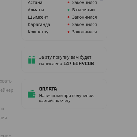
Астана
Закончился
Алматы
В наличии
Шымкент
Закончился
Караганда
Закончился
Кокшетау
Закончился
За эту покупку вам будет
начислено
147
бонусов
овать
Оплата
тейнер
Наличными при получении,
картой, по счёту
 и
ения
тение