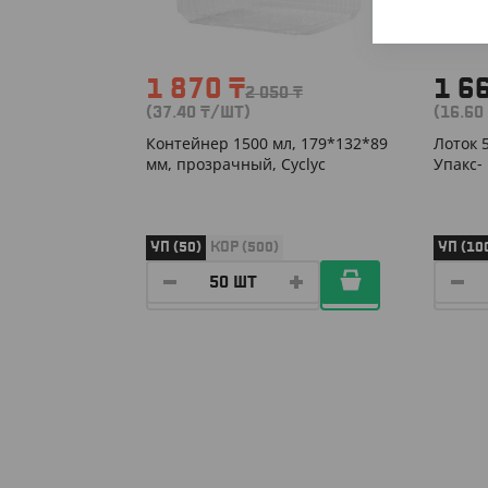
1 870
₸
1 6
2 050
₸
(37.40
₸
/ШТ)
(16.60
Контейнер 1500 мл, 179*132*89
Лоток 
мм, прозрачный, Cyclyc
Упакс-
УП (50)
КОР (500)
УП (10