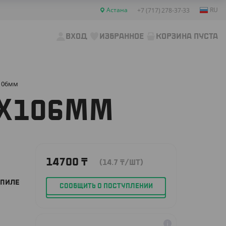
Астана
RU
+7 (717) 278-37-33
ВХОД
ИЗБРАННОЕ
КОРЗИНА ПУСТА
х106мм
2Х106ММ
14700
₸
(14.7
₸
/ШТ)
ОПИЛЕ
СООБЩИТЬ О ПОСТУПЛЕНИИ