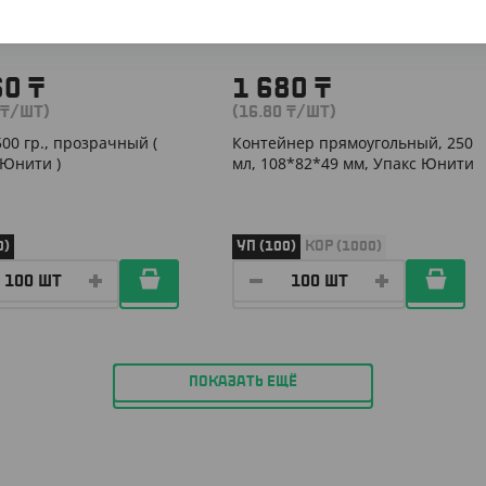
60
₸
1 680
₸
₸
/ШТ)
(16.80
₸
/ШТ)
500 гр., прозрачный (
Контейнер прямоугольный, 250
 Юнити )
мл, 108*82*49 мм, Упакс Юнити
0)
УП (100)
КОР (1000)
ПОКАЗАТЬ ЕЩЁ