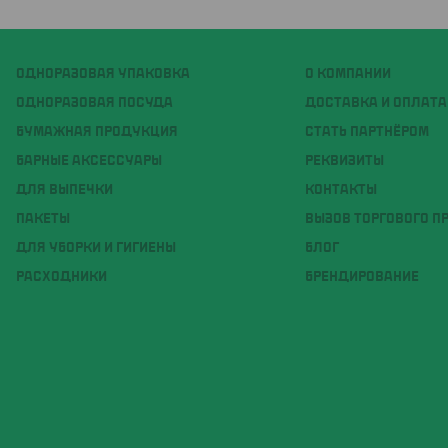
ОДНОРАЗОВАЯ УПАКОВКА
О КОМПАНИИ
ОДНОРАЗОВАЯ ПОСУДА
ДОСТАВКА И ОПЛАТА
БУМАЖНАЯ ПРОДУКЦИЯ
СТАТЬ ПАРТНЁРОМ
БАРНЫЕ АКСЕССУАРЫ
РЕКВИЗИТЫ
ДЛЯ ВЫПЕЧКИ
КОНТАКТЫ
ПАКЕТЫ
ВЫЗОВ ТОРГОВОГО П
ДЛЯ УБОРКИ И ГИГИЕНЫ
БЛОГ
РАСХОДНИКИ
БРЕНДИРОВАНИЕ