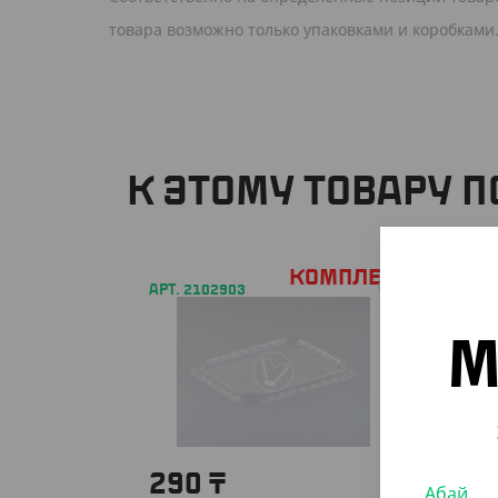
товара возможно только упаковками и коробками.
К ЭТОМУ ТОВАРУ 
Комплект
АРТ. 2102903
М
290
₸
Абай