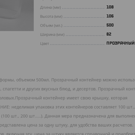
Длина (мм)
108
Высота (мм)
106
Объем (мл.)
500
Ширина (мм)
82
Цвет
ПРОЗРАЧНЫЙ
 формы, объемом 500мл. Прозрачный контейнер можно использ
в, спагетти и других вкусных блюд, и десертов. Прозрачный кон
столовых.Прозрачный контейнер имеет свою крышку, которая
НИЕ: неделимая упаковка этих контейнеров составляет 100 шт.,
(100 шт., 200 шт.....). Данная мера предназначена для выполн
редставлена цена за одну штуку, для удобства ваших расчетов.
в, включая эту, цена за штуку является справочной и приобре