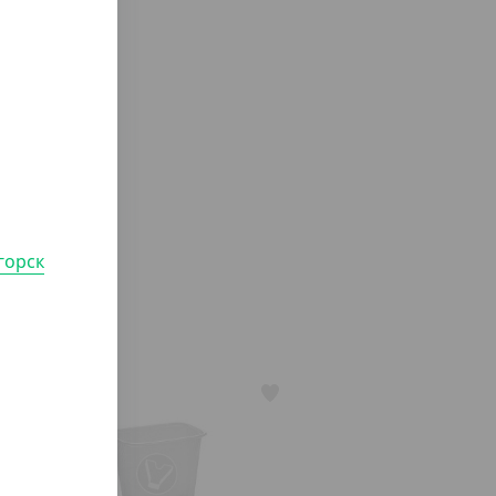
горск
АРТ. 21005