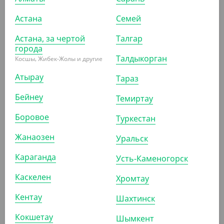
Астана
Семей
ПОХОЖИЕ ТОВАРЫ
Астана, за чертой
Талгар
города
АРТ. 2103611
Талдыкорган
Косшы, Жибек-Жолы и другие
Атырау
Тараз
-9%
Бейнеу
Темиртау
Боровое
Туркестан
1 870
₸
2 050
₸
Жанаозен
Уральск
(37.40
₸
/ШТ)
Контейнер 1500 мл, 179*132*89 мм, прозрачный,
Караганда
Усть-Каменогорск
Cyclyc
Каскелен
Хромтау
УП (50)
КОР (500)
Кентау
Шахтинск
Кокшетау
Шымкент