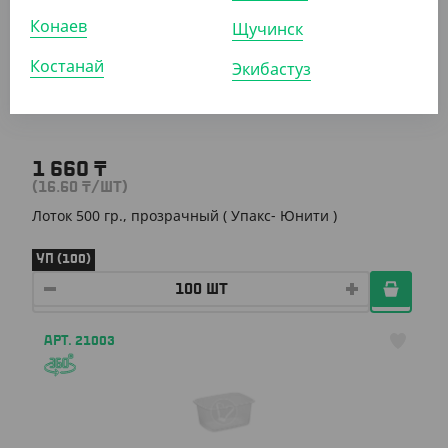
АРТ. 24017
Конаев
Щучинск
Костанай
Экибастуз
1 660
₸
(16.60
₸
/ШТ)
Лоток 500 гр., прозрачный ( Упакс- Юнити )
УП (100)
АРТ. 21003