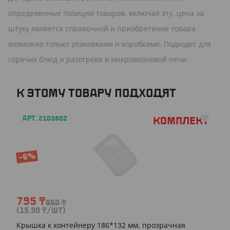
определенные позиции товаров, включая эту, цена за
штуку является справочной и приобретение товара
возможно только упаковками и коробками. Подходят для
горячих блюд и разогрева в микроволновой печи.
К ЭТОМУ ТОВАРУ ПОДХОДЯТ
АРТ. 2103802
Комплект
-6%
795
₸
850
₸
(15.90
₸
/ШТ)
Крышка к контейнеру 186*132 мм, прозрачная