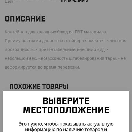
Цвет
ПРОЗРАЧНЫЙ
ОПИСАНИЕ
Контейнер для холодных блюд из ПЭТ материала.
Преимуществами данного контейнера являются: • высокая
прозрачность, • презентабельный внешний вид, •
небольшой вес, • возможность штабелирования тары, • не
деформируется во время перевозки.
ПОХОЖИЕ ТОВАРЫ
ВЫБЕРИТЕ
АРТ. 2103611
МЕСТОПОЛОЖЕНИЕ
-9%
Это нужно, чтобы показывать актуальную
информацию по наличию товаров и