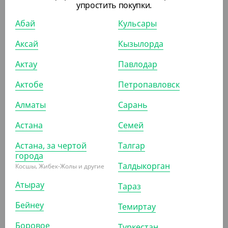
упростить покупки.
Абай
Кульсары
1 870
₸
2 050
₸
(37.40
₸
/ШТ)
Аксай
Кызылорда
Контейнер 1500 мл, 179*132*89 мм, прозрачный,
Cyclyc
Актау
Павлодар
Актобе
Петропавловск
УП (50)
КОР (500)
Алматы
Сарань
Астана
Семей
АРТ. 24017
Астана, за чертой
Талгар
города
Талдыкорган
Косшы, Жибек-Жолы и другие
Атырау
Тараз
Бейнеу
Темиртау
1 660
₸
(16.60
₸
/ШТ)
Боровое
Туркестан