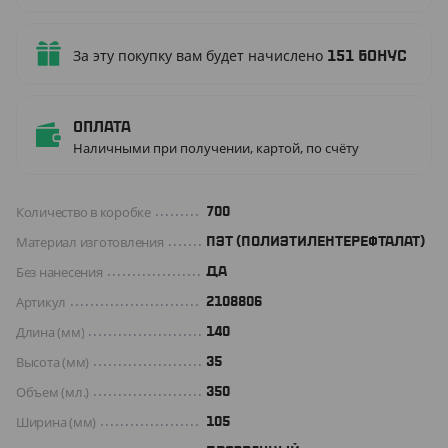
За эту покупку вам будет начислено
151
бонус
Оплата
Наличными при получении, картой, по счёту
Количество в коробке
700
Материал изготовления
ПЭТ (ПОЛИЭТИЛЕНТЕРЕФТАЛАТ)
Без нанесения
ДА
Артикул
2108806
Длина (мм)
140
Высота (мм)
35
Объем (мл.)
350
Ширина (мм)
105