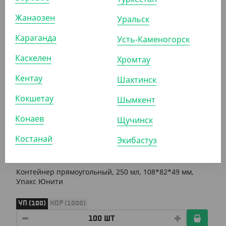
Лоток 500 гр., прозрачный ( Упакс- Юнити )
Жанаозен
Уральск
УП (100)
Караганда
Усть-Каменогорск
Каскелен
Хромтау
АРТ. 21003
Кентау
Шахтинск
Кокшетау
Шымкент
Конаев
Щучинск
Костанай
Экибастуз
1 680
₸
(16.80
₸
/ШТ)
Контейнер прямоугольный, 250 мл, 108*82*49 мм,
Упакс Юнити
УП (100)
КОР (1000)