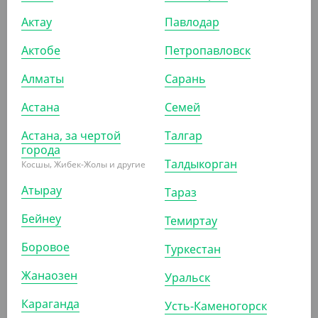
Крышка контейнеру 179х132 мм, прозрачная
Актау
Павлодар
УП (50)
Актобе
Петропавловск
Алматы
Сарань
АРТ. 21003
Астана
Семей
Астана, за чертой
Талгар
города
Талдыкорган
Косшы, Жибек-Жолы и другие
Атырау
Тараз
1 680
₸
Бейнеу
Темиртау
(16.80
₸
/ШТ)
Боровое
Туркестан
Контейнер прямоугольный, 250 мл, 108*82*49 мм,
Упакс Юнити
Жанаозен
Уральск
УП (100)
КОР (1000)
Караганда
Усть-Каменогорск