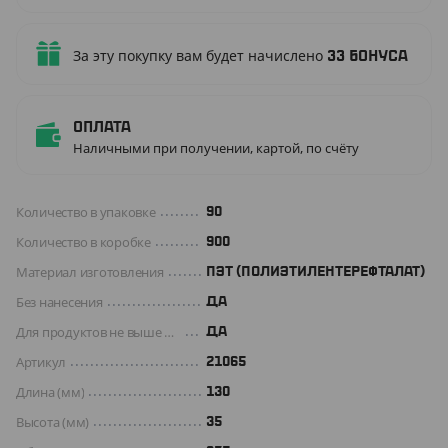
За эту покупку вам будет начислено
33
бонуса
Оплата
Наличными при получении, картой, по счёту
Количество в упаковке
90
Количество в коробке
900
Материал изготовления
ПЭТ (ПОЛИЭТИЛЕНТЕРЕФТАЛАТ)
Без нанесения
ДА
Для продуктов не выше +70 C°
Да
Артикул
21065
Длина (мм)
130
Высота (мм)
35