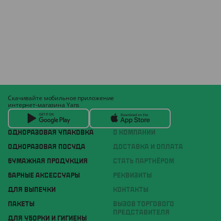
Скачивайте мобильное приложение
интернет-магазина Yans
ОДНОРАЗОВАЯ УПАКОВКА
О КОМПАНИИ
ОДНОРАЗОВАЯ ПОСУДА
ДОСТАВКА И ОПЛАТА
БУМАЖНАЯ ПРОДУКЦИЯ
СТАТЬ ПАРТНЁРОМ
БАРНЫЕ АКСЕССУАРЫ
РЕКВИЗИТЫ
ДЛЯ ВЫПЕЧКИ
КОНТАКТЫ
ПАКЕТЫ
ВЫЗОВ ТОРГОВОГО
ПРЕДСТАВИТЕЛЯ
ДЛЯ УБОРКИ И ГИГИЕНЫ