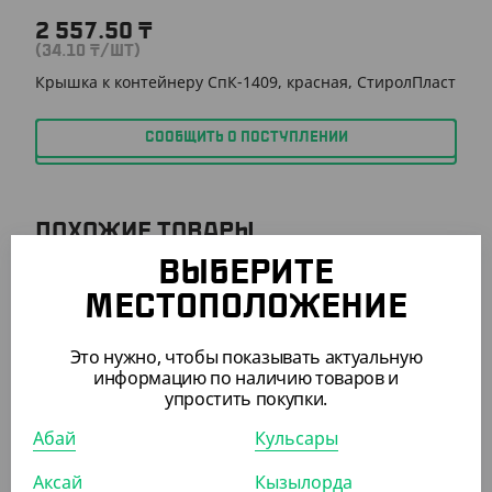
2 557.50
₸
(34.10
₸
/ШТ)
Крышка к контейнеру СпК-1409, красная, СтиролПласт
СООБЩИТЬ О ПОСТУПЛЕНИИ
ПОХОЖИЕ ТОВАРЫ
ВЫБЕРИТЕ
АРТ. 2118201
МЕСТОПОЛОЖЕНИЕ
Это нужно, чтобы показывать актуальную
информацию по наличию товаров и
упростить покупки.
Абай
Кульсары
500
₸
Аксай
Кызылорда
(10
₸
/ШТ)