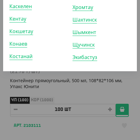
Каскелен
Хромтау
АРТ. 21005
Кентау
Шахтинск
Кокшетау
Шымкент
Конаев
Щучинск
Костанай
Экибастуз
2 170
₸
(21.70
₸
/ШТ)
Контейнер прямоугольный, 500 мл, 108*82*106 мм,
Упакс Юнити
УП (100)
КОР (1000)
АРТ. 2103111