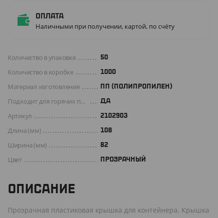
Оплата
Наличными при получении, картой, по счёту
Количество в упаковке
50
Количество в коробке
1000
Материал изготовления
ПП (ПОЛИПРОПИЛЕН)
Подходит для горячих продуктов
ДА
Артикул
2102903
Длина (мм)
108
Ширина (мм)
82
Цвет
ПРОЗРАЧНЫЙ
ОПИСАНИЕ
Прозрачная пластиковая крышка для контейнера. Крышка