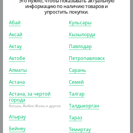
Это нужно, чтобы показывать актуальную
информацию по наличию товаров и
упростить покупки.
Абай
Кульсары
Аксай
Кызылорда
385
₸
Актау
Павлодар
(7.70
₸
/ШТ)
Актобе
Контейнер 125 мл. 108х82х25мм, прозрачный (ПП)
Петропавловск
Алматы
Сарань
УП (50)
КОР (1000)
Астана
Семей
Астана, за чертой
Талгар
города
ПОХОЖИЕ ТОВАРЫ
Талдыкорган
Косшы, Жибек-Жолы и другие
Атырау
Тараз
АРТ. 2103611
Бейнеу
Темиртау