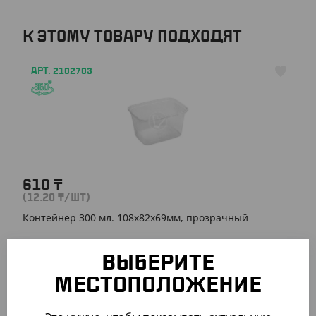
К ЭТОМУ ТОВАРУ ПОДХОДЯТ
АРТ. 2102703
610
₸
(12.20
₸
/ШТ)
Контейнер 300 мл. 108х82х69мм, прозрачный
УП (50)
КОР (1000)
ВЫБЕРИТЕ
МЕСТОПОЛОЖЕНИЕ
АРТ. 2102403