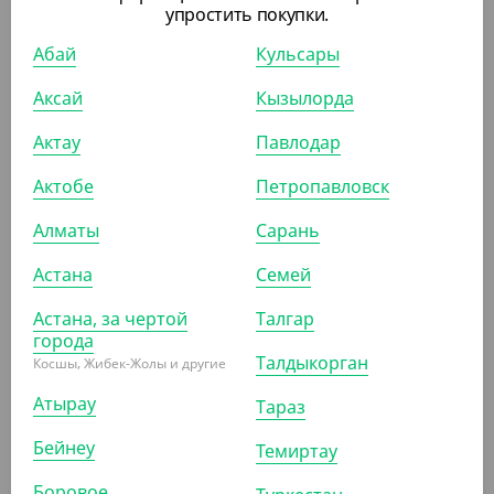
упростить покупки.
УП (50)
КОР (300)
Абай
Кульсары
Аксай
Кызылорда
Актау
Павлодар
ПОКАЗАТЬ ЕЩЁ
Актобе
Петропавловск
Алматы
Сарань
ПОХОЖИЕ ТОВАРЫ
Астана
Семей
АРТ. 2103611
Астана, за чертой
Талгар
города
Талдыкорган
Косшы, Жибек-Жолы и другие
-9%
Атырау
Тараз
Бейнеу
Темиртау
1 870
₸
2 050
₸
(37.40
₸
/ШТ)
Боровое