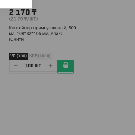
2 170
₸
(21.70
₸
/ШТ)
Контейнер прямоугольный, 500
мл, 108*82*106 мм, Упакс
Юнити
УП (100)
КОР (1000)