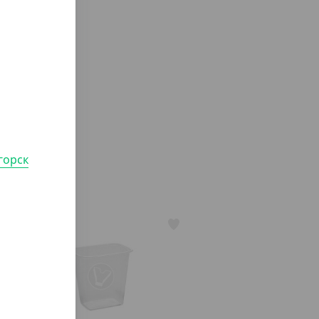
горск
АРТ. 21005