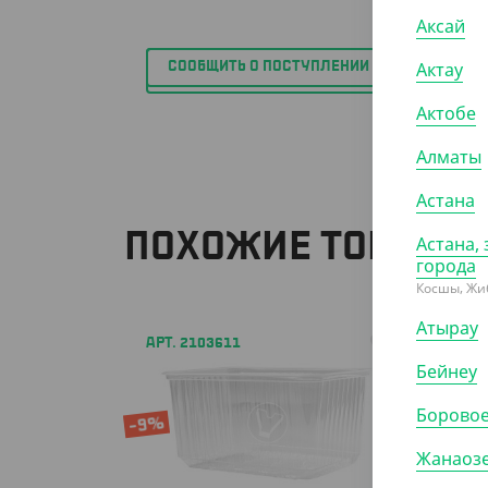
Аксай
КОР (1
Актау
СООБЩИТЬ О ПОСТУПЛЕНИИ
Актобе
Алматы
Астана
ПОХОЖИЕ ТОВАРЫ
Астана, 
города
Косшы, Жи
Атырау
АРТ. 2103611
АРТ. 24
Бейнеу
Борово
-9%
Жанаоз