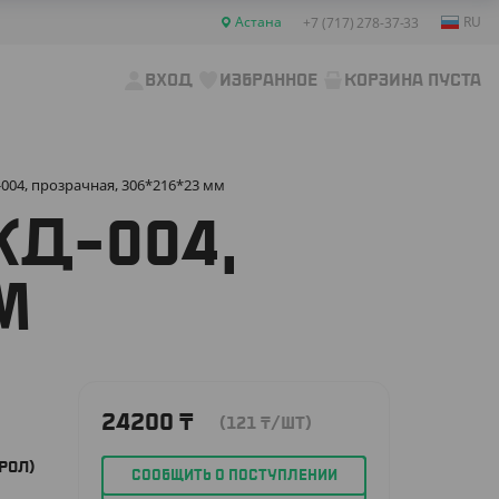
Астана
RU
+7 (717) 278-37-33
ВХОД
ИЗБРАННОЕ
КОРЗИНА ПУСТА
004, прозрачная, 306*216*23 мм
КД-004,
М
24200
₸
(121
₸
/ШТ)
РОЛ)
СООБЩИТЬ О ПОСТУПЛЕНИИ