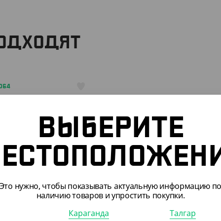
ПОДХОДЯТ
064
ВЫБЕРИТЕ
ЕСТОПОЛОЖЕН
300
₸
₸
/ШТ)
Это нужно, чтобы показывать актуальную информацию п
наличию товаров и упростить покупки.
 к дну для суши КД-009,
чная, 195*106*40 мм
Караганда
Талгар