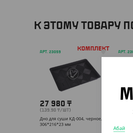
К ЭТОМУ ТОВАРУ 
Комплект
АРТ. 23059
АРТ. 23
М
27 980
₸
28 
(139.90
₸
/ШТ)
(28.30
Дно для суши КД-004, черное,
Крышка
306*216*23 мм
прозра
Абай