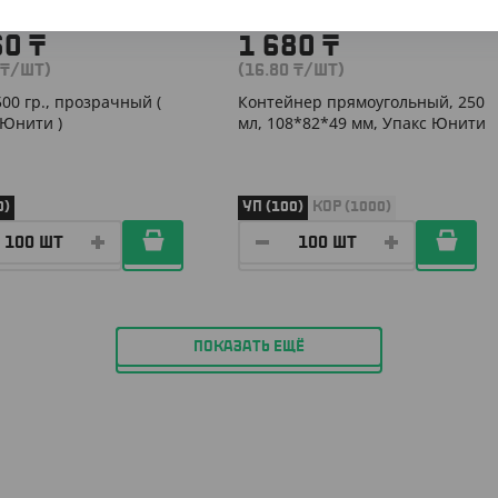
60
₸
1 680
₸
₸
/ШТ)
(16.80
₸
/ШТ)
500 гр., прозрачный (
Контейнер прямоугольный, 250
 Юнити )
мл, 108*82*49 мм, Упакс Юнити
0)
УП (100)
КОР (1000)
ПОКАЗАТЬ ЕЩЁ