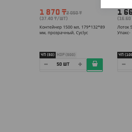
1 870
₸
1 6
2 050
₸
(37.40
₸
/ШТ)
(16.60
Контейнер 1500 мл, 179*132*89
Лоток 
мм, прозрачный, Cyclyc
Упакс-
УП (50)
КОР (500)
УП (10