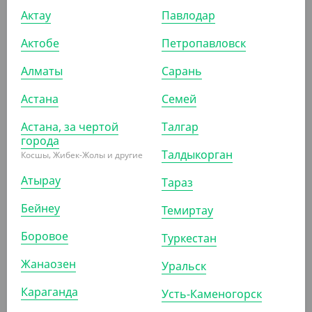
Контейнер прямоугольный, 500 мл, 108*82*106 мм,
Актау
Павлодар
Упакс Юнити
Актобе
Петропавловск
УП (100)
КОР (1000)
Алматы
Сарань
Астана
Семей
Астана, за чертой
Талгар
ПОКАЗАТЬ ЕЩЁ
города
Талдыкорган
Косшы, Жибек-Жолы и другие
Атырау
Тараз
ПОХОЖИЕ ТОВАРЫ
Бейнеу
Темиртау
АРТ. 2103611
Боровое
Туркестан
Жанаозен
Уральск
-9%
Караганда
Усть-Каменогорск