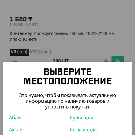
1 680
₸
(16.80
₸
/ШТ)
Контейнер прямоугольный, 250 мл, 108*82*49 мм,
Упакс Юнити
УП (100)
КОР (1000)
ВЫБЕРИТЕ
АРТ. 21005
МЕСТОПОЛОЖЕНИЕ
Это нужно, чтобы показывать актуальную
информацию по наличию товаров и
упростить покупки.
Абай
Кульсары
2 170
₸
Аксай
Кызылорда
(21.70
₸
/ШТ)