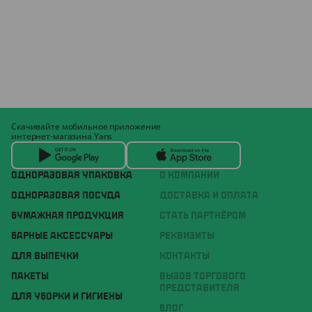
Скачивайте мобильное приложение
интернет-магазина Yans
ОДНОРАЗОВАЯ УПАКОВКА
О КОМПАНИИ
ОДНОРАЗОВАЯ ПОСУДА
ДОСТАВКА И ОПЛАТА
БУМАЖНАЯ ПРОДУКЦИЯ
СТАТЬ ПАРТНЁРОМ
БАРНЫЕ АКСЕССУАРЫ
РЕКВИЗИТЫ
ДЛЯ ВЫПЕЧКИ
КОНТАКТЫ
ПАКЕТЫ
ВЫЗОВ ТОРГОВОГО
ПРЕДСТАВИТЕЛЯ
ДЛЯ УБОРКИ И ГИГИЕНЫ
БЛОГ