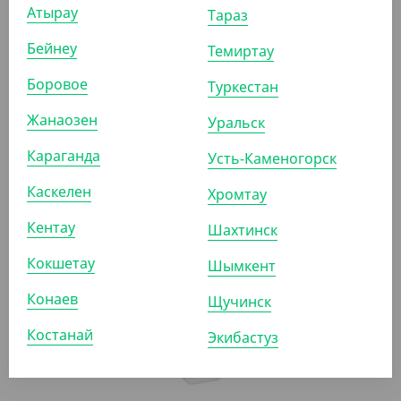
Атырау
Тараз
Бейнеу
Темиртау
Боровое
Туркестан
Жанаозен
1 680
₸
Уральск
(16.80
₸
/ШТ)
Караганда
Усть-Каменогорск
Контейнер прямоугольный, 250 мл, 108*82*49 мм,
Упакс Юнити
Каскелен
Хромтау
УП (100)
КОР (1000)
Кентау
Шахтинск
Кокшетау
Шымкент
АРТ. 21005
Конаев
Щучинск
Костанай
Экибастуз