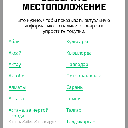
УП (50)
КОР (500)
МЕСТОПОЛОЖЕНИЕ
Это нужно, чтобы показывать актуальную
информацию по наличию товаров и
АРТ. 24017
упростить покупки.
Абай
Кульсары
Аксай
Кызылорда
Актау
Павлодар
1 660
₸
Актобе
Петропавловск
(16.60
₸
/ШТ)
Лоток 500 гр., прозрачный ( Упакс- Юнити )
Алматы
Сарань
УП (100)
Астана
Семей
Астана, за чертой
Талгар
города
АРТ. 21003
Талдыкорган
Косшы, Жибек-Жолы и другие