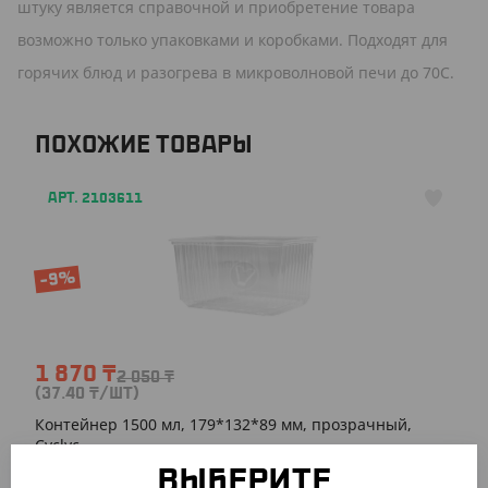
штуку является справочной и приобретение товара
возможно только упаковками и коробками. Подходят для
горячих блюд и разогрева в микроволновой печи до 70C.
ПОХОЖИЕ ТОВАРЫ
АРТ. 2103611
-9%
1 870
₸
2 050
₸
(37.40
₸
/ШТ)
Контейнер 1500 мл, 179*132*89 мм, прозрачный,
Cyclyc
ВЫБЕРИТЕ