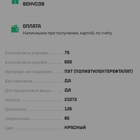
бонусов
Оплата
Наличными при получении, картой, по счёту
Количество в упаковке
75
Количество в коробке
600
Материал изготовления
ПЭТ (ПОЛИЭТИЛЕНТЕРЕФТАЛАТ)
Без нанесения
ДА
Для продуктов не выше +70 C°
Да
Артикул
21072
Длина (мм)
135
Ширина (мм)
85
Цвет
КРАСНЫЙ