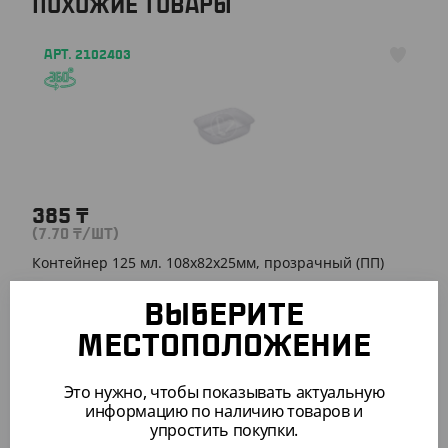
ПОХОЖИЕ ТОВАРЫ
АРТ. 2102403
385
₸
(7.70
₸
/ШТ)
Контейнер 125 мл. 108х82х25мм, прозрачный (ПП)
УП (50)
КОР (1000)
ВЫБЕРИТЕ
МЕСТОПОЛОЖЕНИЕ
Это нужно, чтобы показывать актуальную
АРТ. 2108806
информацию по наличию товаров и
упростить покупки.