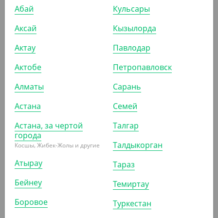
Абай
Кульсары
Аксай
Кызылорда
Актау
Павлодар
15 120
₸
(21.60
₸
/ШТ)
Актобе
Петропавловск
Контейнер с крышкой, для холодного КС Кр-350, ПЭТ
Алматы
Сарань
КОР (700)
Астана
Семей
Астана, за чертой
Талгар
города
АРТ. 21001
Талдыкорган
Косшы, Жибек-Жолы и другие
Атырау
Тараз
Бейнеу
Темиртау
Боровое
Туркестан
1 390
₸