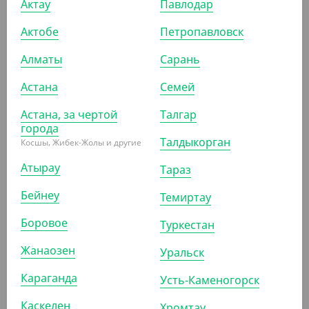
Актау
Павлодар
АРТ. 3303309
Актобе
Петропавловск
Алматы
Сарань
Астана
Семей
Астана, за чертой
Талгар
2 510
₸
города
(50.20
₸
/ШТ)
Талдыкорган
Косшы, Жибек-Жолы и другие
Бургер бокс ECO BURGER L, DoECO
Атырау
Тараз
УП (50)
КОР (150)
Бейнеу
Темиртау
Боровое
Туркестан
Жанаозен
Уральск
ПОХОЖИЕ ТОВАРЫ
Караганда
Усть-Каменогорск
АРТ. 3201208
Каскелен
Хромтау