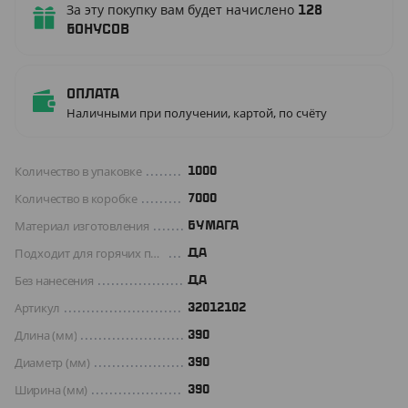
За эту покупку вам будет начислено
128
бонусов
Оплата
Наличными при получении, картой, по счёту
Количество в упаковке
1000
Количество в коробке
7000
Материал изготовления
БУМАГА
Подходит для горячих продуктов
ДА
Без нанесения
ДА
Артикул
32012102
Длина (мм)
390
Диаметр (мм)
390
Ширина (мм)
390