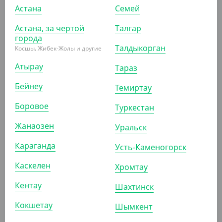
Длина (мм)
Астана
Семей
300
Диаметр (мм)
300
Астана, за чертой
Талгар
Ширина (мм)
города
300
Талдыкорган
Косшы, Жибек-Жолы и другие
Цвет
БЕЛЫЙ
Атырау
Тараз
ОПИСАНИЕ
Бейнеу
Темиртау
Обертка для бургера квадратной формы. Бумажная
Боровое
Туркестан
обертка используется для бургеров, сэндвичей, хот догов,
Жанаозен
Уральск
шаурмы. Бумажная обертка не рвется, не слоится и не
Караганда
Усть-Каменогорск
мокнет благодаря своей влагостойкости. Обертка не
позволяет испачкать клиентам руки, что эстетически
Каскелен
Хромтау
только притягивает посетителей. Обертка часто
Кентау
Шахтинск
используется в кафе, фастфуде, стрит фуде, бургер
Кокшетау
Шымкент
ресторанах