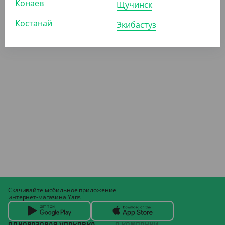
Конаев
Щучинск
Костанай
Экибастуз
Скачивайте мобильное приложение
интернет-магазина Yans