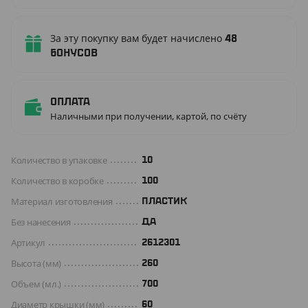
За эту покупку вам будет начислено
48
бонусов
Оплата
Наличными при получении, картой, по счёту
Количество в упаковке
10
Количество в коробке
100
Материал изготовления
ПЛАСТИК
Без нанесения
ДА
Артикул
2612301
Высота (мм)
260
Объем (мл.)
700
Диаметр крышки (мм)
60