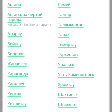
Астана
Семей
Астана, за чертой
Талгар
города
Талдыкорган
Косшы, Жибек-Жолы и другие
4 156
₸
(415.60
₸
/ШТ)
Атырау
Тараз
Бутылка для соуса с крышкой, красная, 350 мл
Бейнеу
Темиртау
УП (10)
КОР (100)
Боровое
Туркестан
Жанаозен
Уральск
АРТ. 2612202
Караганда
Усть-Каменогорск
Каскелен
Хромтау
Кентау
Шахтинск
Кокшетау
Шымкент
4 156
₸