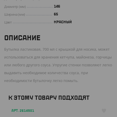
Диаметр (мм)
146
Ширина (мм)
65
Цвет
КРАСНЫЙ
ОПИСАНИЕ
Бутылка ластиковая, 700 мл с крышкой для носика, может
использоваться для хранения кетчупа, майонеза, горчицы
или любого другого соуса. Упругие стенки позволяют легко
выдавить необходимое количества соуса, при
необходимости бутылочку легко помыть.
К ЭТОМУ ТОВАРУ ПОДХОДЯТ
АРТ. 2614501