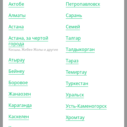
Актобе
Петропавловск
Алматы
Сарань
4 500
₸
5 600
₸
Астана
Семей
(45
₸
/ШТ)
Бутылка круглая 500 мл. с шир. горлом прозрачная,
Астана, за чертой
Талгар
без крышки (Yans)
города
Талдыкорган
Косшы, Жибек-Жолы и другие
КОР (100)
Атырау
Тараз
Бейнеу
Темиртау
АРТ. 261242
Боровое
Туркестан
Жанаозен
Уральск
-21%
Караганда
Усть-Каменогорск
Каскелен
Хромтау
4 800
₸
6 100
₸