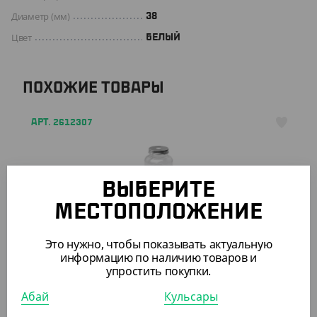
Диаметр (мм)
38
Цвет
БЕЛЫЙ
ПОХОЖИЕ ТОВАРЫ
АРТ. 2612307
ВЫБЕРИТЕ
МЕСТОПОЛОЖЕНИЕ
39 560
₸
Это нужно, чтобы показывать актуальную
(197.80
₸
/ШТ)
информацию по наличию товаров и
Бутылка с металлической крышкой, с отверстием, 500
упростить покупки.
мл
Абай
Кульсары
КОР (200)