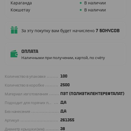
Караганда
В наличии
Кокшетау
В наличии
За эту покупку вам будет начислено
7
бонусов
Оплата
Наличными при получении, картой, по счёту
Количество в упаковке
100
Количество в коробке
2500
Материал изготовления
ПЭТ (ПОЛИЭТИЛЕНТЕРЕФТАЛАТ)
Подходит для горячих продуктов
ДА
Без нанесения
ДА
Артикул
261355
Диаметр крышки (мм)
38