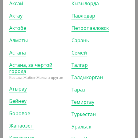
Аксай
Кызылорда
Актау
Павлодар
АРТ. 261262
Актобе
Петропавловск
Алматы
Сарань
-20%
Астана
Семей
Астана, за чертой
Талгар
города
4 500
₸
5 600
₸
Талдыкорган
Косшы, Жибек-Жолы и другие
(45
₸
/ШТ)
Бутылка квадратная 500 мл. с шир. горлом
Атырау
Тараз
прозрачная, без крышки (Yans)
Бейнеу
Темиртау
КОР (100)
Боровое
Туркестан
Жанаозен
Уральск
АРТ. 261252
Караганда