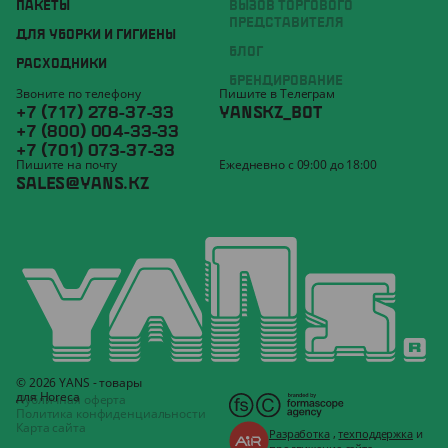
ПАКЕТЫ
ВЫЗОВ ТОРГОВОГО
ПРЕДСТАВИТЕЛЯ
ДЛЯ УБОРКИ И ГИГИЕНЫ
БЛОГ
РАСХОДНИКИ
БРЕНДИРОВАНИЕ
Звоните по телефону
Пишите в Телеграм
+7 (717) 278-37-33
YANSKZ_BOT
+7 (800) 004-33-33
+7 (701) 073-37-33
Пишите на почту
Ежедневно с 09:00 до 18:00
SALES@YANS.KZ
© 2026 YANS - товары
для Horeca
Публичная оферта
Политика конфиденциальности
Карта сайта
Разработка
,
техподдержка
и