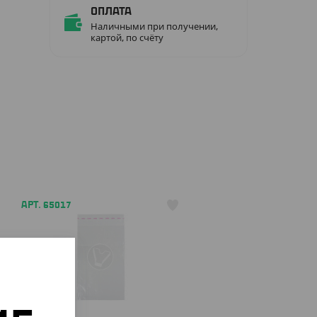
Оплата
Наличными при получении,
картой, по счёту
АРТ. 65017