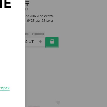
ИЕ
9 400
₸
(9.40
₸
/ШТ)
Пакет прозрачный со скотч-
о
клапаном, 16*25 см, 25 мкм
УП (1000)
КОР (10000)
горск
АРТ. 65014