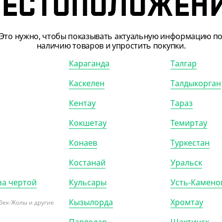
ЕСТОПОЛОЖЕН
500
₸
9 900
₸
₸
/ШТ)
(9.90
₸
/ШТ)
прозрачный со скотч-
Пакет прозрачный со скотч-
Это нужно, чтобы показывать актуальную информацию п
ом, 20*40 см, 25 мкм
клапаном, 16*30 см, 25 мкм
наличию товаров и упростить покупки.
Караганда
Талгар
00)
КОР (5000)
УП (1000)
КОР (10000)
Каскелен
Талдыкорган
Кентау
Тараз
Кокшетау
Темиртау
Конаев
Туркестан
Костанай
Уральск
за чертой
Кульсары
Усть-Камено
Кызылорда
Хромтау
бек-Жолы и другие
020
АРТ. 65021