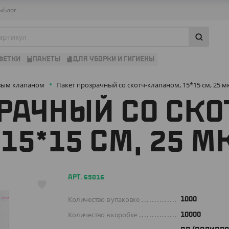
ы
Блог
ФЕТКИ
ПАКЕТЫ
ДЛЯ УБОРКИ И ГИГИЕНЫ
вым клапаном
Пакет прозрачный со скотч-клапаном, 15*15 см, 25 м
РАЧНЫЙ СО СКО
15*15 СМ, 25 М
АРТ. 65016
Количество в упаковке
1000
Количество в коробке
10000