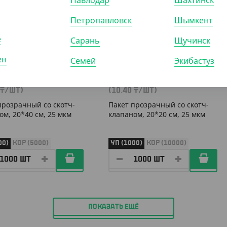
Павлодар
Шахтинск
Петропавловск
Шымкент
е
Сарань
Щучинск
ен
Семей
Экибастуз
500
₸
10 400
₸
₸
/ШТ)
(10.40
₸
/ШТ)
прозрачный со скотч-
Пакет прозрачный со скотч-
ом, 20*40 см, 25 мкм
клапаном, 20*20 см, 25 мкм
00)
КОР (5000)
УП (1000)
КОР (10000)
ПОКАЗАТЬ ЕЩЁ