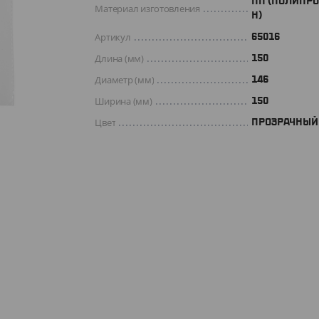
ПП (ПОЛИПР
Материал изготовления
Н)
Артикул
65016
Длина (мм)
150
Диаметр (мм)
146
Ширина (мм)
150
Цвет
ПРОЗРАЧНЫЙ