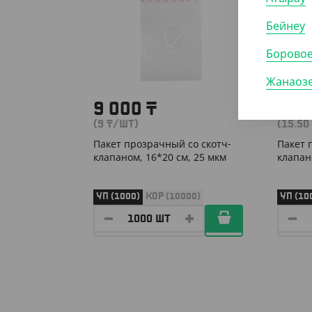
Бейнеу
Борово
Жанаоз
9 000
₸
15 
(9
₸
/ШТ)
(15.50
Пакет прозрачный со скотч-
Пакет 
клапаном, 16*20 см, 25 мкм
клапан
УП (1000)
КОР (10000)
УП (10