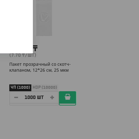
7 700
₸
(7.70
₸
/ШТ)
Пакет прозрачный со скотч-
клапаном, 12*26 см, 25 мкм
УП (1000)
КОР (10000)