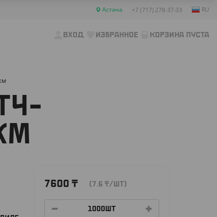
Астана
RU
+7 (717) 278-37-33
ВХОД
ИЗБРАННОЕ
КОРЗИНА ПУСТА
км
ТЧ-
КМ
7600
₸
(7.6
₸
/ШТ)