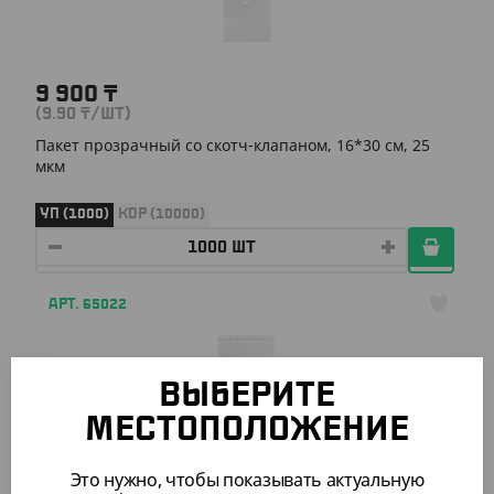
9 900
₸
(9.90
₸
/ШТ)
Пакет прозрачный со скотч-клапаном, 16*30 см, 25
мкм
УП (1000)
КОР (10000)
АРТ. 65022
ВЫБЕРИТЕ
МЕСТОПОЛОЖЕНИЕ
Это нужно, чтобы показывать актуальную
12 400
₸