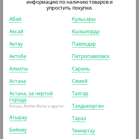
информацию по наличию товаров и
(12.40
₸
/ШТ)
упростить покупки.
Пакет прозрачный со скотч-клапаном, 20*30 см, 25
мкм
Абай
Кульсары
Аксай
Кызылорда
УП (1000)
КОР (10000)
Актау
Павлодар
Актобе
Петропавловск
ПОХОЖИЕ ТОВАРЫ
Алматы
Сарань
Астана
Семей
АРТ. 65020
Астана, за чертой
Талгар
города
Талдыкорган
Косшы, Жибек-Жолы и другие
Атырау
Тараз
Бейнеу
Темиртау
15 500
₸
(15.50
₸
/ШТ)