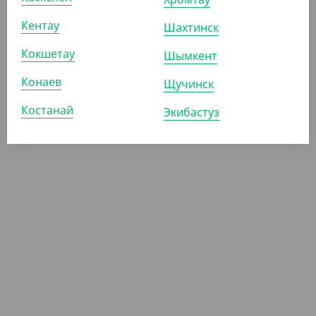
Кентау
Шахтинск
Кокшетау
Шымкент
Конаев
Щучинск
Костанай
Экибастуз