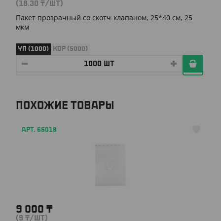
(18.30
₸
/ШТ)
Пакет прозрачный со скотч-клапаном, 25*40 см, 25
мкм
УП (1000)
КОР (5000)
ПОХОЖИЕ ТОВАРЫ
АРТ. 65018
9 000
₸
(9
₸
/ШТ)