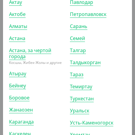
Актау
Павлодар
Актобе
Петропавловск
Алматы
Сарань
Астана
Семей
7 700
₸
(7.70
₸
/ШТ)
Астана, за чертой
Талгар
Пакет прозрачный со скотч-клапаном, 12*26 см, 25
города
мкм
Талдыкорган
Косшы, Жибек-Жолы и другие
Атырау
Тараз
УП (1000)
КОР (10000)
Бейнеу
Темиртау
Боровое
Туркестан
ПОКАЗАТЬ ЕЩЁ
Жанаозен
Уральск
Караганда
Усть-Каменогорск
Каскелен
Хромтау