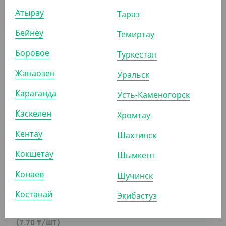
Атырау
Тараз
Бейнеу
Темиртау
15 500
₸
(15.50
₸
/ШТ)
Боровое
Туркестан
Пакет прозрачный со скотч-клапаном, 20*40 см, 25
мкм
Жанаозен
Уральск
Караганда
УП (1000)
КОР (5000)
Усть-Каменогорск
Каскелен
Хромтау
Кентау
АРТ. 65014
Шахтинск
Кокшетау
Шымкент
Конаев
Щучинск
Костанай
Экибастуз
7 700
₸
(7.70
₸
/ШТ)