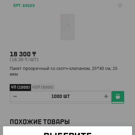
АРТ. 65023
18 300
₸
(18.30
₸
/ШТ)
Пакет прозрачный со скотч-клапаном, 25*40 см, 25
мкм
УП (1000)
КОР (5000)
ПОХОЖИЕ ТОВАРЫ