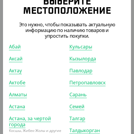
ВЫБЕРИТЕ
АРТ. 65018
МЕСТОПОЛОЖЕНИЕ
Это нужно, чтобы показывать актуальную
информацию по наличию товаров и
упростить покупки.
Абай
Кульсары
9 000
₸
(9
₸
/ШТ)
Аксай
Кызылорда
Пакет прозрачный со скотч-клапаном, 16*20 см, 25
мкм
Актау
Павлодар
Актобе
Петропавловск
УП (1000)
КОР (10000)
Алматы
Сарань
Астана
Семей
АРТ. 65020
Астана, за чертой
Талгар
города
Талдыкорган
Косшы, Жибек-Жолы и другие