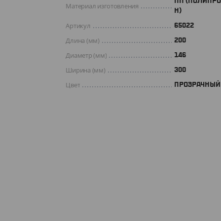
ПП (ПОЛИПР
Материал изготовления
Н)
Артикул
65022
Длина (мм)
200
Диаметр (мм)
146
Ширина (мм)
300
Цвет
ПРОЗРАЧНЫЙ