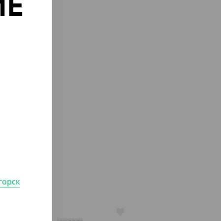
ИЕ
о
горск
АРТ. 65014