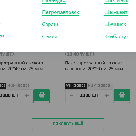
Павлодар
Шахтинск
Петропавловск
Шымкент
е
Сарань
Щучинск
ен
Семей
Экибастуз
500
₸
10 400
₸
₸
/ШТ)
(10.40
₸
/ШТ)
прозрачный со скотч-
Пакет прозрачный со скотч-
ом, 20*40 см, 25 мкм
клапаном, 20*20 см, 25 мкм
00)
КОР (5000)
УП (1000)
КОР (10000)
ПОКАЗАТЬ ЕЩЁ