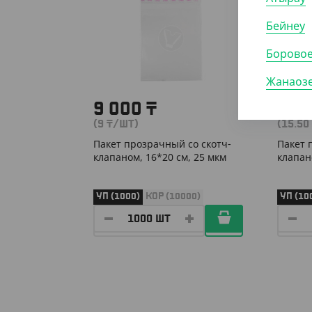
Бейнеу
Борово
Жанаоз
9 000
₸
15 
(9
₸
/ШТ)
(15.50
Пакет прозрачный со скотч-
Пакет 
клапаном, 16*20 см, 25 мкм
клапан
УП (1000)
КОР (10000)
УП (10