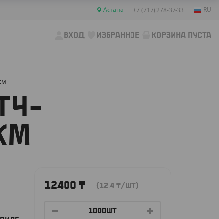
Астана
RU
+7 (717) 278-37-33
ВХОД
ИЗБРАННОЕ
КОРЗИНА ПУСТА
км
ТЧ-
КМ
12400
₸
(12.4
₸
/ШТ)