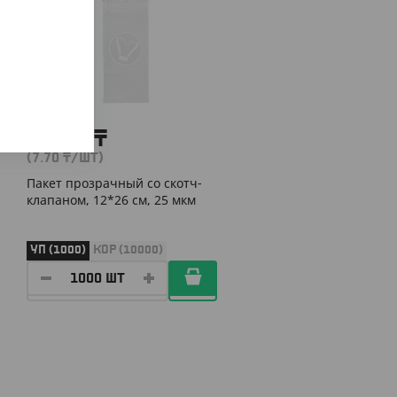
7 700
₸
(7.70
₸
/ШТ)
Пакет прозрачный со скотч-
клапаном, 12*26 см, 25 мкм
УП (1000)
КОР (10000)