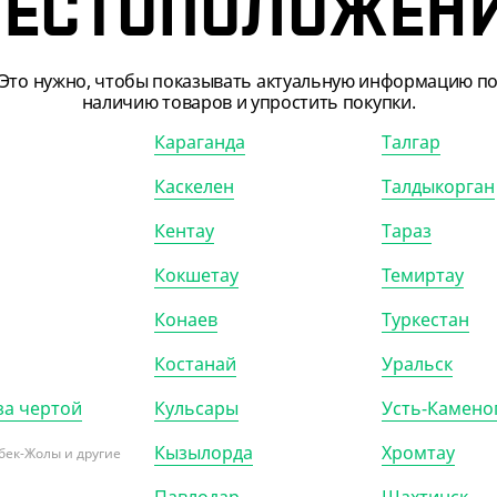
ЕСТОПОЛОЖЕН
Это нужно, чтобы показывать актуальную информацию п
наличию товаров и упростить покупки.
Караганда
Талгар
Каскелен
Талдыкорган
Кентау
Тараз
Кокшетау
Темиртау
Конаев
Туркестан
Костанай
Уральск
за чертой
Кульсары
Усть-Камено
Кызылорда
Хромтау
бек-Жолы и другие
020
АРТ. 65021