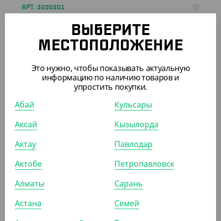
АРТ. 3200501
ВЫБЕРИТЕ
МЕСТОПОЛОЖЕНИЕ
-8%
Это нужно, чтобы показывать актуальную
информацию по наличию товаров и
упростить покупки.
825
₸
900
₸
(16.50
₸
/ШТ)
Абай
Кульсары
Пакет с прямым дном, крафт, 180*120*290 мм
Аксай
Кызылорда
УП (50)
КОР (500)
Актау
Павлодар
Актобе
Петропавловск
АРТ. 3200401
Алматы
Сарань
Астана
Семей
-4%