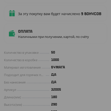
За эту покупку вам будет начислено
9
бонусов
Оплата
Наличными при получении, картой, по счёту
Количество в упаковке
50
Количество в коробке
1000
Материал изготовления
БУМАГА
Подходит для горячих продуктов
ДА
Без нанесения
ДА
Артикул
32005
Длина (мм)
180
Высота (мм)
290