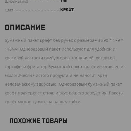
Ширина (мм)
180
Цвет
КРАФТ
ОПИСАНИЕ
Бумажный пакет крафт без ручек с размерами 290 * 179 *
118мм. Одноразовый пакет используют для удобной и
красивой доставки гамбургеров, сэндвичей, хот догов,
картофеля фри и т.д. Бумажный пакет крафт изготовлен из
экологически чистого продукта и не наносит вред
человеческому здоровью. Одноразовый бумажный пакет
крафт подчеркнет стиль и вкус вашего заведения. Пакеты
крафт можно купить на нашем сайте
ПОХОЖИЕ ТОВАРЫ