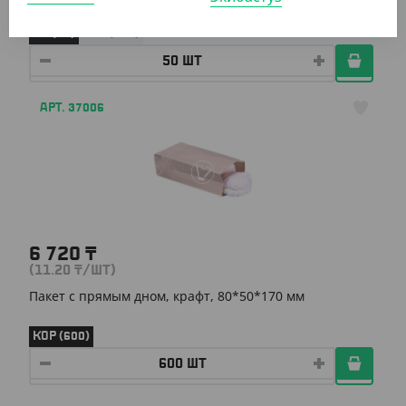
УП (50)
КОР (450)
АРТ. 37006
6 720
₸
(11.20
₸
/ШТ)
Пакет с прямым дном, крафт, 80*50*170 мм
КОР (600)