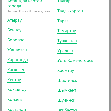
Астана, за чертой
Талгар
города
Талдыкорган
Косшы, Жибек-Жолы и другие
575
₸
600
₸
Атырау
(11.50
₸
/ШТ)
Тараз
Пакет с прямым дном, крафт, 120*80*250 мм
Бейнеу
Темиртау
УП (50)
КОР (1000)
Боровое
Туркестан
Жанаозен
Уральск
АРТ. 3701102
Караганда
Усть-Каменогорск
Каскелен
Хромтау
-9%
Кентау
Шахтинск
Кокшетау
Шымкент
2 218.50
₸
Конаев
2 450
₸
Щучинск
(44.37
₸
/ШТ)
Костанай
Пакет с прямым дном, крафт, 320*200*340 мм
Экибастуз