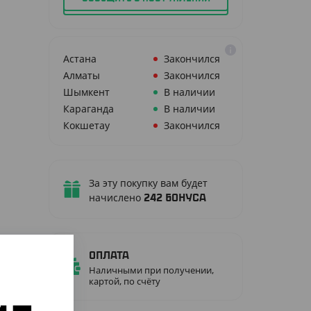
Астана
Закончился
Алматы
Закончился
Шымкент
В наличии
Караганда
В наличии
Кокшетау
Закончился
За эту покупку вам будет
начислено
242
бонуса
Оплата
Наличными при получении,
картой, по счёту