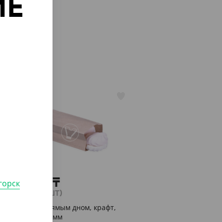
ИЕ
о
АРТ. 37006
6 720
₸
горск
(11.20
₸
/ШТ)
Пакет с прямым дном, крафт,
80*50*170 мм