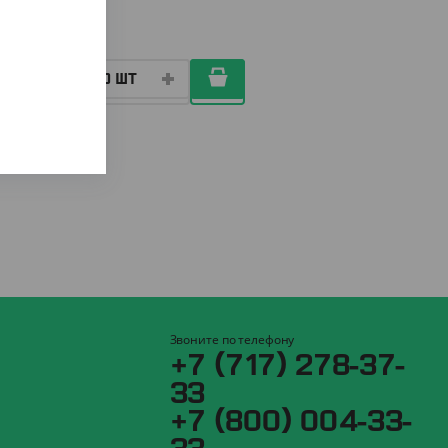
КОР (600)
Звоните по телефону
+7 (717) 278-37-
33
+7 (800) 004-33-
33