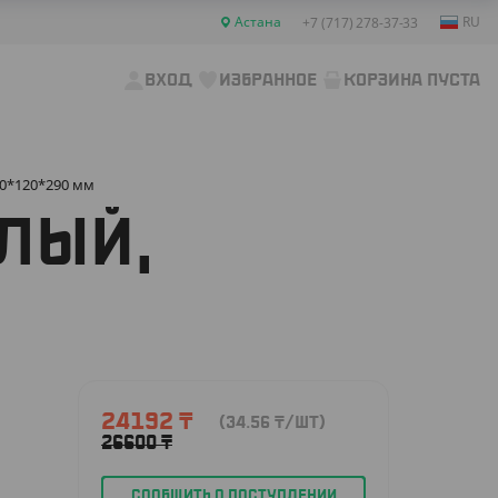
Астана
RU
+7 (717) 278-37-33
ВХОД
ИЗБРАННОЕ
КОРЗИНА ПУСТА
80*120*290 мм
ЕЛЫЙ,
24192
₸
(34.56
₸
/ШТ)
26600
₸
СООБЩИТЬ О ПОСТУПЛЕНИИ