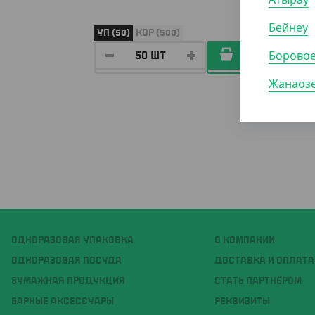
Бейнеу
УП (50)
КОР (500)
УП (50
Борово
Жанаоз
ОДНОРАЗОВАЯ УПАКОВКА
О КОМПАНИИ
ОДНОРАЗОВАЯ ПОСУДА
ДОСТАВКА И ОПЛАТА
БУМАЖНАЯ ПРОДУКЦИЯ
СТАТЬ ПАРТНЁРОМ
БАРНЫЕ АКСЕССУАРЫ
РЕКВИЗИТЫ