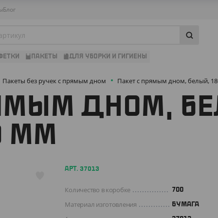
ы
Блог
ФЕТКИ
ПАКЕТЫ
ДЛЯ УБОРКИ И ГИГИЕНЫ
Пакеты без ручек с прямым дном
Пакет с прямым дном, белый, 1
ЯМЫМ ДНОМ, Б
0 ММ
АРТ. 37013
Количество в коробке
700
Материал изготовления
БУМАГА