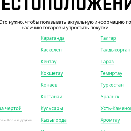
ЕСТОПОЛОЖЕН
Это нужно, чтобы показывать актуальную информацию п
наличию товаров и упростить покупки.
Караганда
Талгар
Каскелен
Талдыкорган
200401
АРТ. 3701102
Кентау
Тараз
Кокшетау
Темиртау
-9%
Конаев
Туркестан
Костанай
Уральск
5
₸
2 218.50
₸
за чертой
Кульсары
Усть-Камено
600
₸
2 450
₸
₸
/ШТ)
(44.37
₸
/ШТ)
Кызылорда
Хромтау
бек-Жолы и другие
с прямым дном, крафт,
Пакет с прямым дном, крафт,
*250 мм
320*200*340 мм