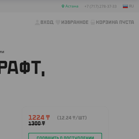
Астана
RU
+7 (717) 278-37-33
ВХОД
ИЗБРАННОЕ
КОРЗИНА ПУСТА
 мм
РАФТ,
1224
₸
(12.24
₸
/ШТ)
1300
₸
СООБЩИТЬ О ПОСТУПЛЕНИИ