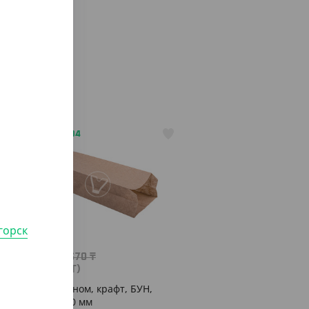
о
АРТ. 3701804
-10%
горск
603
₸
670
₸
(6.03
₸
/ШТ)
Пакет с V дном, крафт, БУН,
100*60*300 мм