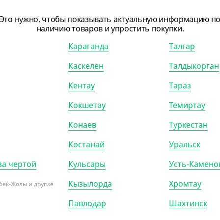
Это нужно, чтобы показывать актуальную информацию п
наличию товаров и упростить покупки.
Караганда
Талгар
Каскелен
Талдыкорган
Кентау
Тараз
703204
АРТ. 3702005
Кокшетау
Темиртау
Конаев
Туркестан
-7%
Костанай
Уральск
за чертой
Кульсары
Усть-Камено
0
₸
1 120
₸
Кызылорда
Хромтау
1 200
₸
бек-Жолы и другие
/ШТ)
(11.20
₸
/ШТ)
Павлодар
Шахтинск
с плоским дном, крафт,
Пакет с V дном, белый, ЭДП,
240 мм
140*60*250 мм