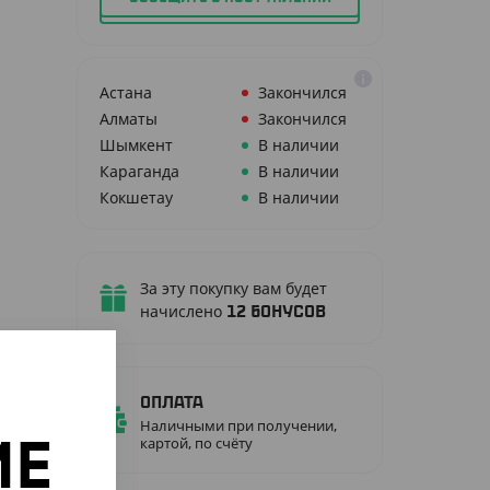
Астана
Закончился
Алматы
Закончился
Шымкент
В наличии
Караганда
В наличии
Кокшетау
В наличии
За эту покупку вам будет
начислено
12
бонусов
Оплата
Наличными при получении,
картой, по счёту
ИЕ