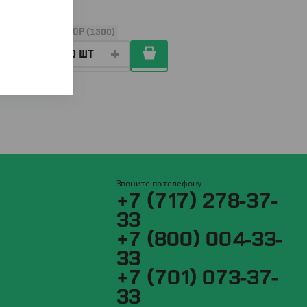
УП (100)
КОР (1300)
Звоните по телефону
+7 (717) 278-37-
33
+7 (800) 004-33-
33
+7 (701) 073-37-
33