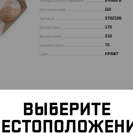
Материал изготовления
БУМАГА
Без нанесения
ДА
Артикул
3702106
Длина (мм)
170
Высота (мм)
310
Ширина (мм)
70
Цвет
КРАФТ
ВЫБЕРИТЕ
ЕСТОПОЛОЖЕН