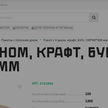
ы
Блог
ФЕТКИ
ПАКЕТЫ
ДЛЯ УБОРКИ И ГИГИЕНЫ
Пакеты с плоским дном
Пакет с V дном, крафт, БУН, 100*60*300 мм
НОМ, КРАФТ, БУ
 ММ
АРТ. 3701804
Количество в упаковке
100
Количество в коробке
1300