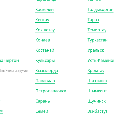
Каскелен
Талдыкорган
Кентау
Тараз
Кокшетау
Темиртау
Конаев
Туркестан
Костанай
Уральск
за чертой
Кульсары
Усть-Камено
Кызылорда
Хромтау
бек-Жолы и другие
Павлодар
Шахтинск
Петропавловск
Шымкент
е
Сарань
Щучинск
ен
Семей
Экибастуз