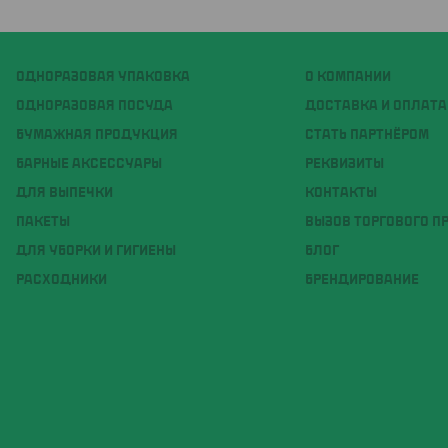
ОДНОРАЗОВАЯ УПАКОВКА
О КОМПАНИИ
ОДНОРАЗОВАЯ ПОСУДА
ДОСТАВКА И ОПЛАТА
БУМАЖНАЯ ПРОДУКЦИЯ
СТАТЬ ПАРТНЁРОМ
БАРНЫЕ АКСЕССУАРЫ
РЕКВИЗИТЫ
ДЛЯ ВЫПЕЧКИ
КОНТАКТЫ
ПАКЕТЫ
ВЫЗОВ ТОРГОВОГО П
ДЛЯ УБОРКИ И ГИГИЕНЫ
БЛОГ
РАСХОДНИКИ
БРЕНДИРОВАНИЕ