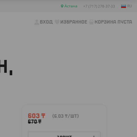
Астана
RU
+7 (717) 278-37-33
ВХОД
ИЗБРАННОЕ
КОРЗИНА ПУСТА
Н,
603
₸
(6.03
₸
/ШТ)
670
₸