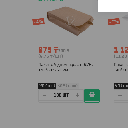
АРТ. 3702003
АРТ. 3
-4%
-7%
675
₸
1 1
700
₸
(6.75
₸
/ШТ)
(11.20
Пакет с V дном, крафт, БУН,
Пакет 
140*60*250 мм
140*60
УП (100)
КОР (1200)
УП (10