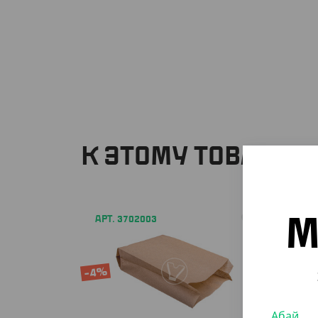
К ЭТОМУ ТОВАРУ 
АРТ. 3702003
М
-4%
Абай