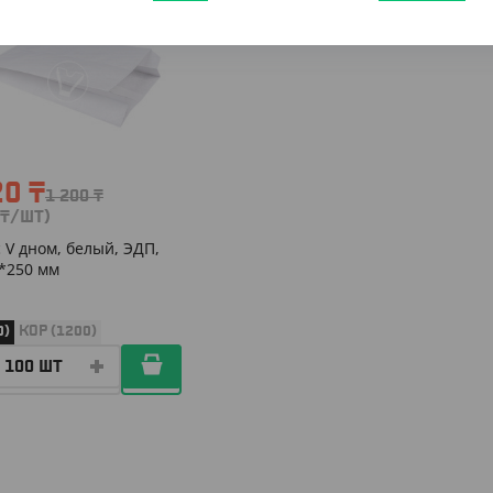
702005
20
₸
1 200
₸
₸
/ШТ)
с V дном, белый, ЭДП,
*250 мм
0)
КОР (1200)