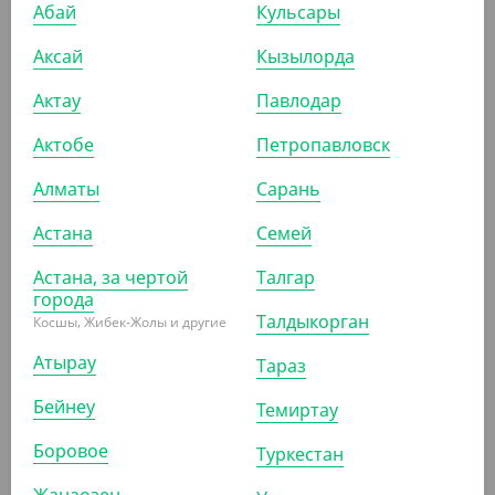
Абай
Кульсары
Ширина (мм)
60
Аксай
Кызылорда
Цвет
КРАФТ
Актау
Павлодар
ПОХОЖИЕ ТОВАРЫ
Актобе
Петропавловск
Алматы
Сарань
АРТ. 3702005
Астана
Семей
-7%
Астана, за чертой
Талгар
города
Талдыкорган
Косшы, Жибек-Жолы и другие
Атырау
Тараз
1 120
₸
1 200
₸
(11.20
₸
/ШТ)
Бейнеу
Темиртау
Пакет с V дном, белый, ЭДП, 140*60*250 мм
Боровое
Туркестан
УП (100)
КОР (1200)