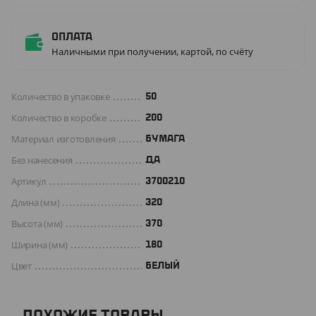
Оплата
Наличными при получении, картой, по счёту
Количество в упаковке
50
Количество в коробке
200
Материал изготовления
БУМАГА
Без нанесения
ДА
Артикул
3700210
Длина (мм)
320
Высота (мм)
370
Ширина (мм)
180
Цвет
БЕЛЫЙ