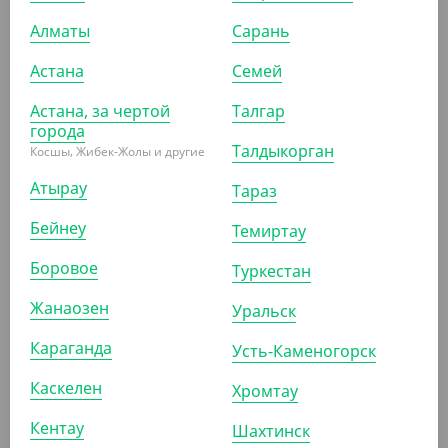
-20%
Алматы
Сарань
Астана
Семей
3 700
₸
4 600
₸
Астана, за чертой
Талгар
(74
₸
/ШТ)
города
Пакет с кручеными ручками, белый, 240*140*280 мм
Талдыкорган
Косшы, Жибек-Жолы и другие
Атырау
Тараз
УП (50)
КОР (250)
Бейнеу
Темиртау
Боровое
Туркестан
АРТ. 3700503
Жанаозен
Уральск
-20%
Караганда
Усть-Каменогорск
Каскелен
Хромтау
Кентау
4 104
₸
Шахтинск
5 100
₸
(82.08
₸
/ШТ)