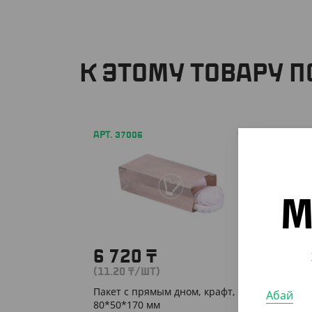
К ЭТОМУ ТОВАРУ 
АРТ. 37006
М
6 720
₸
(11.20
₸
/ШТ)
Пакет с прямым дном, крафт,
Абай
80*50*170 мм