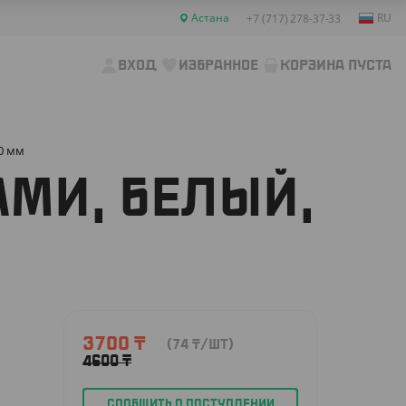
Астана
RU
+7 (717) 278-37-33
ВХОД
ИЗБРАННОЕ
КОРЗИНА ПУСТА
0 мм
АМИ, БЕЛЫЙ,
3700
₸
(74
₸
/ШТ)
4600
₸
СООБЩИТЬ О ПОСТУПЛЕНИИ