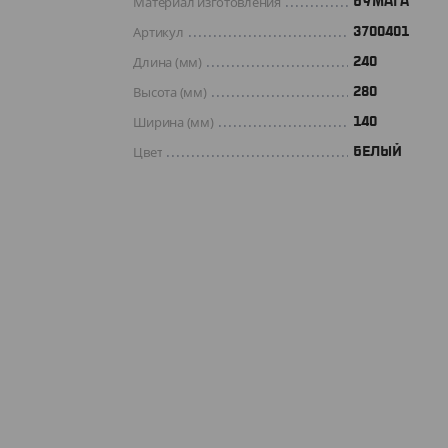
Материал изготовления
БУМАГА
Артикул
3700401
Длина (мм)
240
Высота (мм)
280
Ширина (мм)
140
Цвет
БЕЛЫЙ