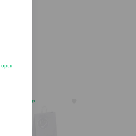
горск
АРТ. 3700207
-20%