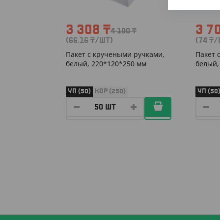
3 308
₸
3 7
4 100
₸
(66.16
₸
/ШТ)
(74
₸
/
Пакет с кручеными ручками,
Пакет 
белый, 220*120*250 мм
белый,
УП (50)
КОР (250)
УП (50