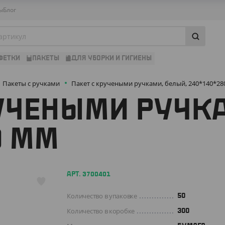
ы
Блог
ФЕТКИ
ПАКЕТЫ
ДЛЯ УБОРКИ И ГИГИЕНЫ
Пакеты с ручками
Пакет с кручеными ручками, белый, 240*140*28
УЧЕНЫМИ РУЧК
0 ММ
АРТ. 3700401
Количество в упаковке
50
Количество в коробке
300