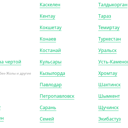
Каскелен
Талдыкорган
Кентау
Тараз
Кокшетау
Темиртау
Конаев
Туркестан
Костанай
Уральск
за чертой
Кульсары
Усть-Камено
Кызылорда
Хромтау
бек-Жолы и другие
Павлодар
Шахтинск
Петропавловск
Шымкент
700402
АРТ. 3700503
е
Сарань
Щучинск
-20%
ен
Семей
Экибастуз