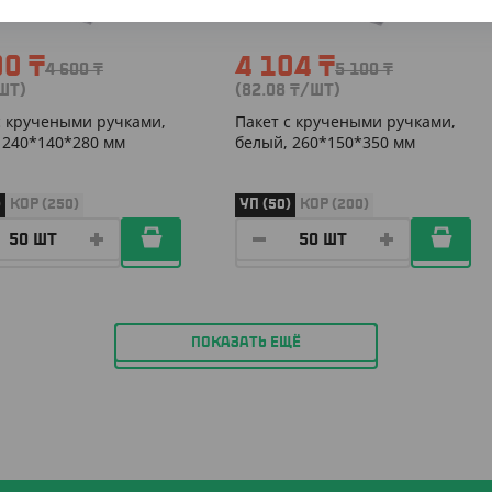
00
₸
4 104
₸
4 600
₸
5 100
₸
ШТ)
(82.08
₸
/ШТ)
с кручеными ручками,
Пакет с кручеными ручками,
 240*140*280 мм
белый, 260*150*350 мм
)
КОР (250)
УП (50)
КОР (200)
ПОКАЗАТЬ ЕЩЁ