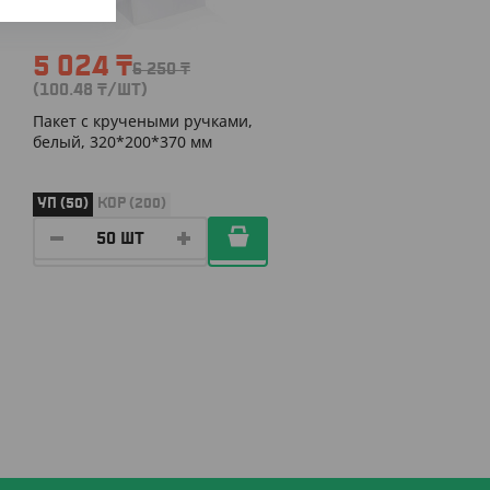
5 024
₸
6 250
₸
(100.48
₸
/ШТ)
Пакет с кручеными ручками,
белый, 320*200*370 мм
УП (50)
КОР (200)