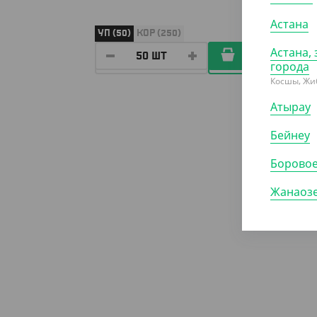
Астана
УП (50)
КОР (250)
УП (50
Астана, 
города
Косшы, Жи
Атырау
Бейнеу
Борово
Жанаоз