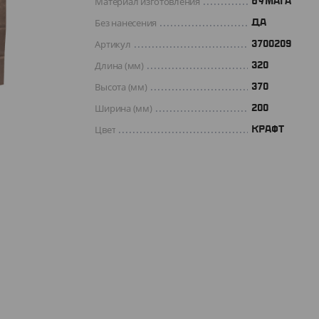
Материал изготовления
БУМАГА
Без нанесения
ДА
Артикул
3700209
Длина (мм)
320
Высота (мм)
370
Ширина (мм)
200
Цвет
КРАФТ