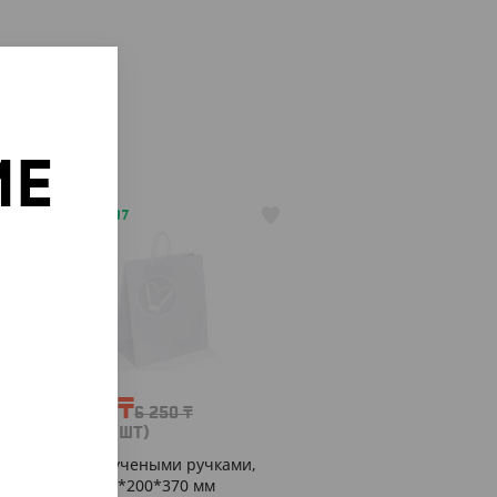
ИЕ
АРТ. 3700207
о
-20%
5 024
₸
6 250
₸
(100.48
₸
/ШТ)
Пакет с кручеными ручками,
белый, 320*200*370 мм