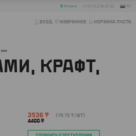
Астана
RU
+7 (717) 278-37-33
ВХОД
ИЗБРАННОЕ
КОРЗИНА ПУСТА
0 мм
МИ, КРАФТ,
3536
₸
(70.72
₸
/ШТ)
4400
₸
СООБЩИТЬ О ПОСТУПЛЕНИИ