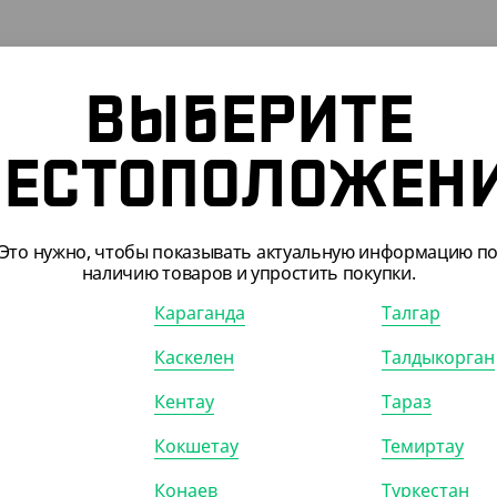
ВЫБЕРИТЕ
ЕСТОПОЛОЖЕН
700402
АРТ. 3700503
Это нужно, чтобы показывать актуальную информацию п
наличию товаров и упростить покупки.
-20%
Караганда
Талгар
Каскелен
Талдыкорган
Кентау
Тараз
00
₸
4 104
₸
4 600
₸
5 100
₸
ШТ)
(82.08
₸
/ШТ)
Кокшетау
Темиртау
с кручеными ручками,
Пакет с кручеными ручками,
 240*140*280 мм
белый, 260*150*350 мм
Конаев
Туркестан