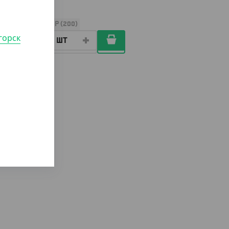
УП (50)
КОР (200)
горск