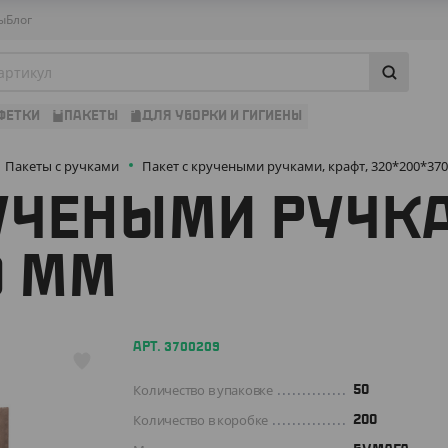
ы
Блог
ФЕТКИ
ПАКЕТЫ
ДЛЯ УБОРКИ И ГИГИЕНЫ
Пакеты с ручками
Пакет с кручеными ручками, крафт, 320*200*37
УЧЕНЫМИ РУЧКА
0 ММ
АРТ. 3700209
Количество в упаковке
50
Количество в коробке
200