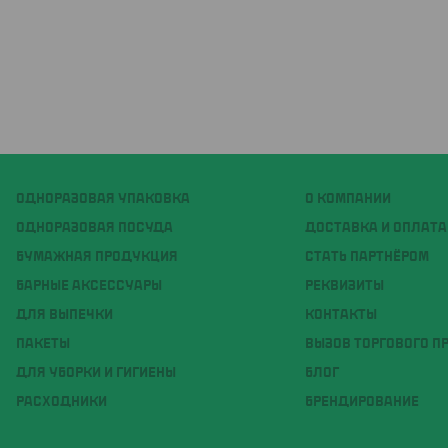
ОДНОРАЗОВАЯ УПАКОВКА
О КОМПАНИИ
ОДНОРАЗОВАЯ ПОСУДА
ДОСТАВКА И ОПЛАТА
БУМАЖНАЯ ПРОДУКЦИЯ
СТАТЬ ПАРТНЁРОМ
БАРНЫЕ АКСЕССУАРЫ
РЕКВИЗИТЫ
ДЛЯ ВЫПЕЧКИ
КОНТАКТЫ
ПАКЕТЫ
ВЫЗОВ ТОРГОВОГО П
ДЛЯ УБОРКИ И ГИГИЕНЫ
БЛОГ
РАСХОДНИКИ
БРЕНДИРОВАНИЕ