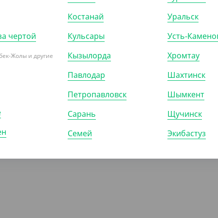
Костанай
Уральск
)
КОР (250)
УП (50)
КОР (200)
за чертой
Кульсары
Усть-Камено
Кызылорда
Хромтау
бек-Жолы и другие
Павлодар
Шахтинск
ПОКАЗАТЬ ЕЩЁ
Петропавловск
Шымкент
е
Сарань
Щучинск
ен
Семей
Экибастуз