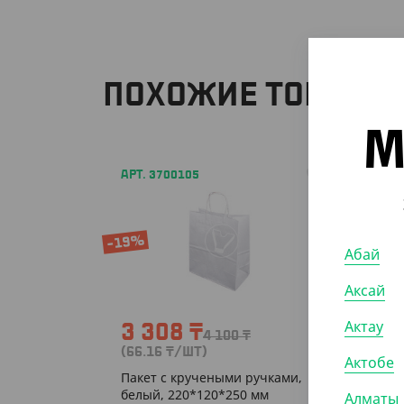
ПОХОЖИЕ ТОВАРЫ
М
АРТ. 3700105
АРТ. 3
-19%
-20%
Абай
Аксай
Актау
3 308
₸
3 7
4 100
₸
(66.16
₸
/ШТ)
(74
₸
/
Актобе
Пакет с кручеными ручками,
Пакет 
белый, 220*120*250 мм
белый,
Алматы