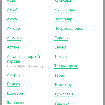
Абай
Кульсары
Аксай
Кызылорда
Актау
Павлодар
3 308
₸
4 100
₸
(66.16
₸
/ШТ)
Актобе
Петропавловск
Пакет с кручеными ручками, белый, 220*120*250 мм
Алматы
Сарань
УП (50)
КОР (250)
Астана
Семей
Астана, за чертой
Талгар
города
АРТ. 3700107
Талдыкорган
Косшы, Жибек-Жолы и другие
Атырау
Тараз
-20%
Бейнеу
Темиртау
Боровое
Туркестан
2 248
₸
2 800
₸
Жанаозен
Уральск
(44.96
₸
/ШТ)