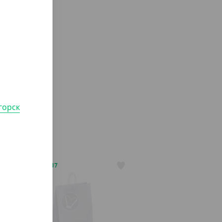
горск
АРТ. 3700207
-20%