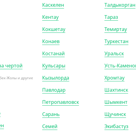
Каскелен
Талдыкорган
Кентау
Тараз
Кокшетау
Темиртау
Конаев
Туркестан
Костанай
Уральск
за чертой
Кульсары
Усть-Камено
Кызылорда
Хромтау
бек-Жолы и другие
Павлодар
Шахтинск
Петропавловск
Шымкент
700402
АРТ. 3700503
е
Сарань
Щучинск
-20%
ен
Семей
Экибастуз