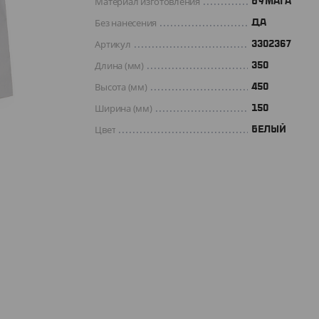
Материал изготовления
БУМАГА
Без нанесения
ДА
Артикул
3302367
Длина (мм)
350
Высота (мм)
450
Ширина (мм)
150
Цвет
БЕЛЫЙ