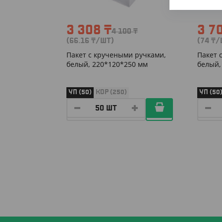
3 308
₸
3 7
4 100
₸
(66.16
₸
/ШТ)
(74
₸
/
Пакет с кручеными ручками,
Пакет 
белый, 220*120*250 мм
белый,
УП (50)
КОР (250)
УП (50