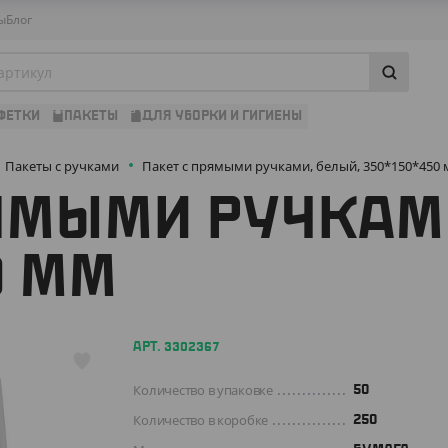
ы
Блог
ФЕТКИ
ПАКЕТЫ
ДЛЯ УБОРКИ И ГИГИЕНЫ
Пакеты с ручками
Пакет с прямыми ручками, белый, 350*150*450
ЯМЫМИ РУЧКАМ
0 ММ
АРТ. 3302367
Количество в упаковке
50
Количество в коробке
250