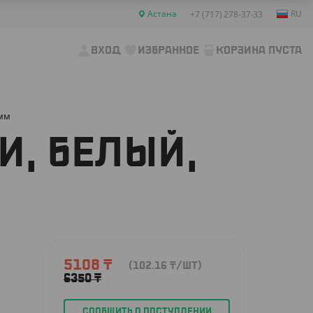
Астана
RU
+7 (717) 278-37-33
ВХОД
ИЗБРАННОЕ
КОРЗИНА ПУСТА
 мм
И, БЕЛЫЙ,
5108
₸
(102.16
₸
/ШТ)
6350
₸
СООБЩИТЬ О ПОСТУПЛЕНИИ