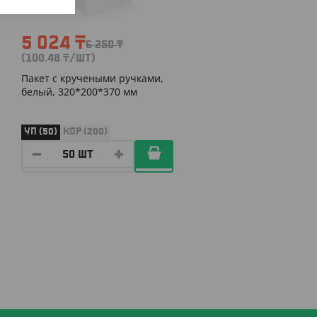
5 024
₸
6 250
₸
(100.48
₸
/ШТ)
Пакет с кручеными ручками,
белый, 320*200*370 мм
УП (50)
КОР (200)