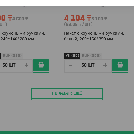
00
₸
4 104
₸
4 600
₸
5 100
₸
ШТ)
(82.08
₸
/ШТ)
с кручеными ручками,
Пакет с кручеными ручками,
 240*140*280 мм
белый, 260*150*350 мм
)
КОР (250)
УП (50)
КОР (200)
ПОКАЗАТЬ ЕЩЁ