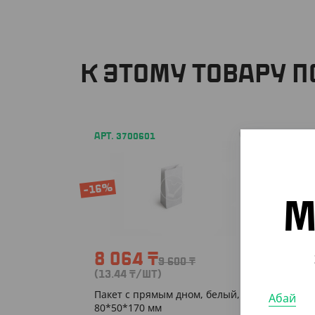
К ЭТОМУ ТОВАРУ 
АРТ. 3700601
-16%
М
8 064
₸
9 600
₸
(13.44
₸
/ШТ)
Пакет с прямым дном, белый,
Абай
80*50*170 мм